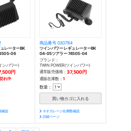
2
商品番号 030784
ギュレーターBK
ツインパワー レギュレーターBK
505-06
04-05ツアラー 74505-04
ブランド：
ツインパワー)
TWIN POWER(ツインパワー)
7,500円
通常販売価格：
37,500円
切れ中
通販在庫数：
1
数量：
数確認
ネオガレージ在庫数確認
詳細ページ