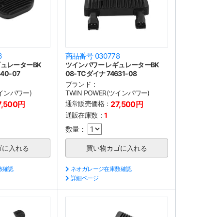
6
商品番号 030778
ギュレーターBK
ツインパワー レギュレーターBK
40-07
08-TCダイナ 74631-08
ブランド：
ツインパワー)
TWIN POWER(ツインパワー)
7,500円
通常販売価格：
27,500円
通販在庫数：
1
数量：
数確認
ネオガレージ在庫数確認
詳細ページ