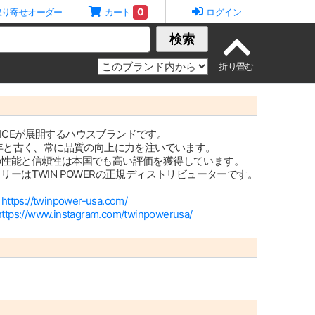
0
取り寄せオーダー
カート
ログイン
検索
CHOICEが展開するハウスブランドです。
2年と古く、常に品質の向上に力を注いでいます。
の性能と信頼性は本国でも高い評価を獲得しています。
リーはTWIN POWERの正規ディストリビューターです。
：
https://twinpower-usa.com/
https://www.instagram.com/twinpowerusa/