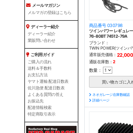
メールマガジン
メルマガの登録はこちら
商品番号 030798
ディーラー紹介
ツインパワー レギュレー
ディーラー紹介
76-80BT 74512-79A
業販問い合わせ
ブランド：
TWIN POWER(ツインパ
通常販売価格：
22,00
ご利用ガイド
通販在庫数：
2
ご購入の流れ
送料＆手数料
数量：
お支払方法
ヤマト運輸 配達日数表
佐川急便 配達日数表
よくある質問の答え
ネオガレージ在庫数確認
詳細ページ
お振込先
配達情報検索
特定商取引表示