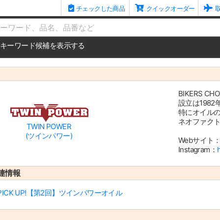
チェックした商品
クイックオーダー
me
キーワード候補を表示する
BIKERS 
設立は198
特にオイル
ネオファクト
TWIN POWER
(ツインパワー)
Webサイト
Instagram：
連情報
CK UP!【第2回】ツインパワーオイル