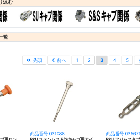
り込む
一覧
先頭
前へ
1
2
3
4
5
商品番号 031088
商品番号 03567
キャブ用ロン
R&U ステンレス E/Gキャブ用アイ
R&U アジャスタ