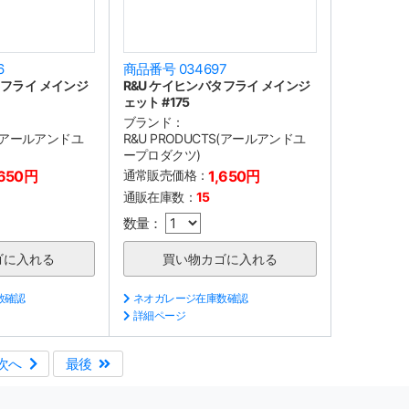
6
商品番号 034697
タフライ メインジ
R&U ケイヒンバタフライ メインジ
ェット #175
ブランド：
TS(アールアンドユ
R&U PRODUCTS(アールアンドユ
ープロダクツ)
,650円
通常販売価格：
1,650円
通販在庫数：
15
数量：
数確認
ネオガレージ在庫数確認
詳細ページ
次へ
最後