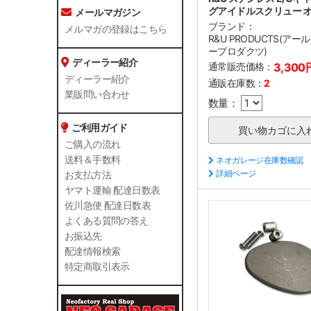
グアイドルスクリュー 
メールマガジン
ブランド：
メルマガの登録はこちら
R&U PRODUCTS(ア
ープロダクツ)
ディーラー紹介
通常販売価格：
3,300
ディーラー紹介
通販在庫数：
2
業販問い合わせ
数量：
ご利用ガイド
ご購入の流れ
送料＆手数料
ネオガレージ在庫数確認
詳細ページ
お支払方法
ヤマト運輸 配達日数表
佐川急便 配達日数表
よくある質問の答え
お振込先
配達情報検索
特定商取引表示