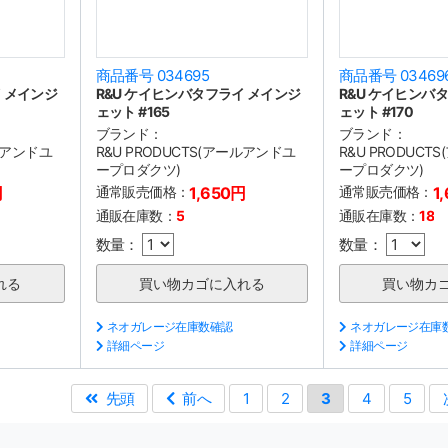
商品番号 034695
商品番号 03469
イ メインジ
R&U ケイヒンバタフライ メインジ
R&U ケイヒンバ
ェット #165
ェット #170
ブランド：
ブランド：
ールアンドユ
R&U PRODUCTS(アールアンドユ
R&U PRODUC
ープロダクツ)
ープロダクツ)
円
通常販売価格：
1,650円
通常販売価格：
1
通販在庫数：
5
通販在庫数：
18
数量：
数量：
ネオガレージ在庫数確認
ネオガレージ在庫
詳細ページ
詳細ページ
先頭
前へ
1
2
3
4
5