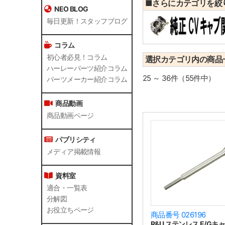
■さらにカテゴリを絞
NEO BLOG
毎日更新！スタッフブログ
コラム
初心者必見！コラム
選択カテゴリ内の商品
ハーレーパーツ紹介コラム
25 ～ 36件（55件中）
パーツメーカー紹介コラム
商品動画
商品動画ページ
パブリシティ
メディア掲載情報
資料室
適合・一覧表
分解図
お役立ちページ
商品番号 026196
R&U ステンレス E/G