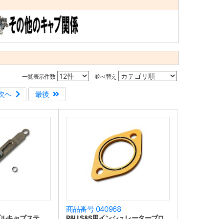
一覧表示件数
並べ替え
次へ
最後
1
商品番号 040968
ブルキャブステ
R&U S&S用インシュレーターブロ