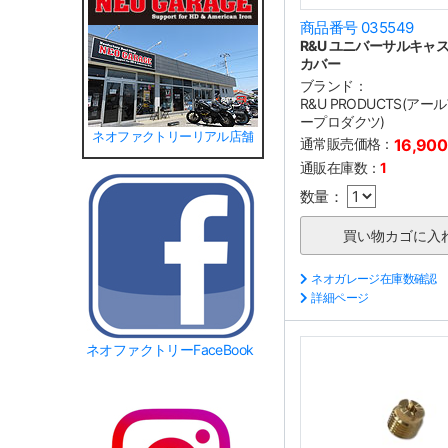
商品番号 035549
R&U ユニバーサルキャ
カバー
ブランド：
R&U PRODUCTS(ア
ープロダクツ)
ネオファクトリーリアル店舗
通常販売価格：
16,90
通販在庫数：
1
数量：
ネオガレージ在庫数確認
詳細ページ
ネオファクトリーFaceBook