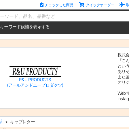
チェックした商品
クイックオーダー
me
キーワード候補を表示する
株式
『こ
とい
あり
また
R&U PRODUCTS
オリ
(アールアンドユープロダクツ)
Web
Insta
系
キャブレター