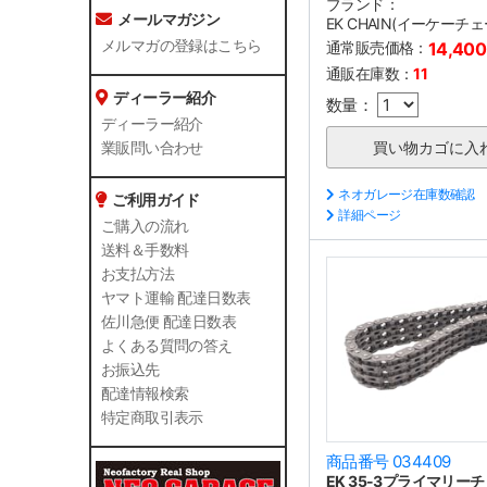
ブランド：
メールマガジン
EK CHAIN(イーケーチェ
メルマガの登録はこちら
通常販売価格：
14,40
通販在庫数：
11
ディーラー紹介
数量：
ディーラー紹介
業販問い合わせ
ネオガレージ在庫数確認
ご利用ガイド
詳細ページ
ご購入の流れ
送料＆手数料
お支払方法
ヤマト運輸 配達日数表
佐川急便 配達日数表
よくある質問の答え
お振込先
配達情報検索
特定商取引表示
商品番号 034409
EK 35-3プライマリーチ