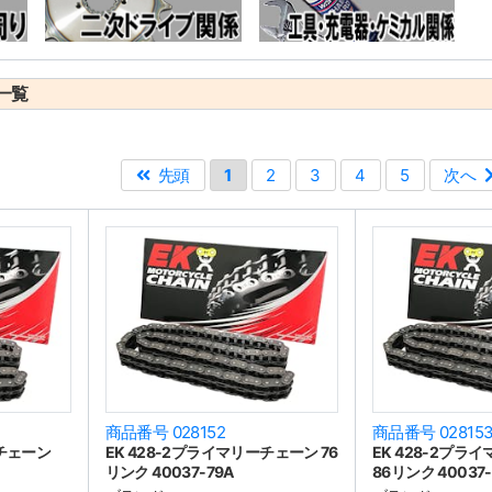
一覧
先頭
1
2
3
4
5
次へ
商品番号 028152
商品番号 02815
ーチェーン
EK 428-2プライマリーチェーン 76
EK 428-2プラ
リンク 40037-79A
86リンク 40037-