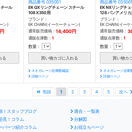
商品番号 035051
商品番号 03506
スチール
EK QXリングチェーン スチール
EK NXリングチ
108 X350用
128 パンアメリカ
ブランド：
ブランド：
ーン)
EK CHAIN(イーケーチェーン)
EK CHAIN(イー
0円
通常販売価格：
14,400円
通常販売価格：
3
通販在庫数：
1
通販在庫数：
1
数量：
数量：
ネオガレージ在庫数確認
ネオガレージ在庫
詳細ページ
詳細ページ
先頭
1
2
3
4
5
次へ
新！スタッフブログ
適合・一覧表
必見！コラム
分解図
ーパーツ紹介コラム
お役立ちページ