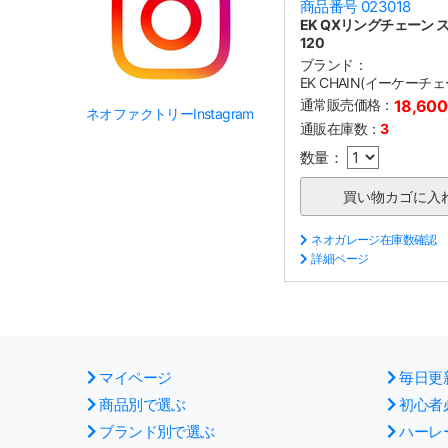
商品番号 023018
EK QXリングチェーン 
120
ブランド：
EK CHAIN(イーケーチェ
通常販売価格：
18,60
ネオファクトリーInstagram
通販在庫数：
3
数量：
ネオガレージ在庫数確認
詳細ページ
マイページ
毎日更
商品別で選ぶ
初心者
ブランド別で選ぶ
ハーレ