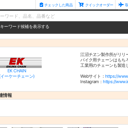
チェックした商品
クイックオーダー
me
キーワード候補を表示する
江沼チヱン製作所がリリ
バイク用チェーンはもち
工業用のチェーンも製造
EK CHAIN
(イーケーチェーン)
Webサイト：
https://www
Instagram：
https://www.
連情報