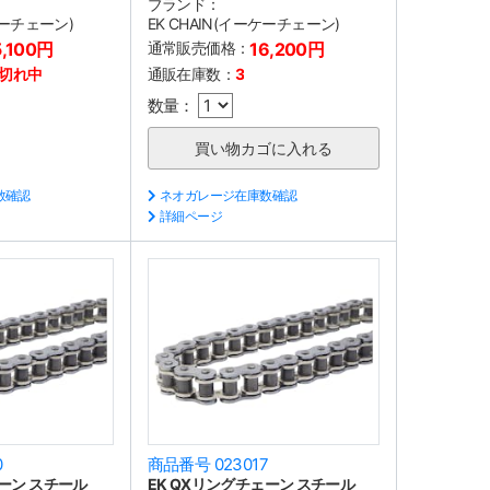
ブランド：
ケーチェーン)
EK CHAIN(イーケーチェーン)
5,100円
通常販売価格：
16,200円
切れ中
通販在庫数：
3
数量：
数確認
ネオガレージ在庫数確認
詳細ページ
0
商品番号 023017
ェーン スチール
EK QXリングチェーン スチール