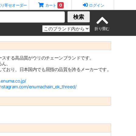
0
取り寄せオーダー
カート
ログイン
検索
ースする高品質がウリのチェーンブランドです。
ろん、
しており、日本国内でも屈指の品質を誇るメーカーです。
.enuma.co.jp/
instagram.com/enumachain_ek_threed/