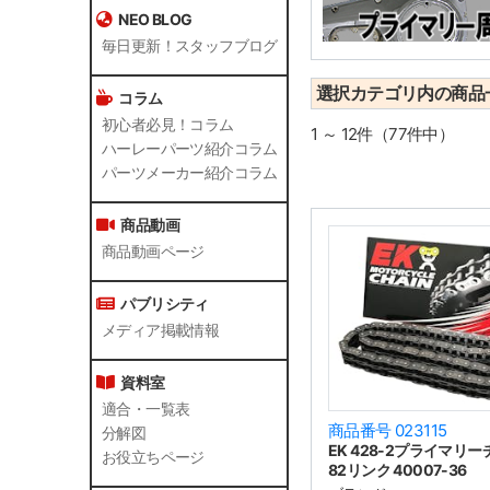
NEO BLOG
毎日更新！スタッフブログ
選択カテゴリ内の商品
コラム
初心者必見！コラム
1 ～ 12件（77件中）
ハーレーパーツ紹介コラム
パーツメーカー紹介コラム
商品動画
商品動画ページ
パブリシティ
メディア掲載情報
資料室
適合・一覧表
商品番号 023115
分解図
EK 428-2プライマリ
お役立ちページ
82リンク 40007-36