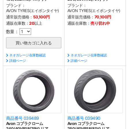
ブランド：
ブランド：
AVON TYRES(エイボンタイヤ)
AVON TYRES(エイボンタイヤ)
通常販売価格：
53,100円
通常販売価格：
70,100円
通販在庫数：
20
以上
通販在庫数：
売り切れ中
数量：
ネオガレージ在庫数確認
ネオガレージ在庫数確認
詳細ページ
詳細ページ
商品番号 039489
商品番号 039490
Avon コブラクローム
Avon コブラクローム
240/40VR18(79V) リア
250/40VR18(81V) リア