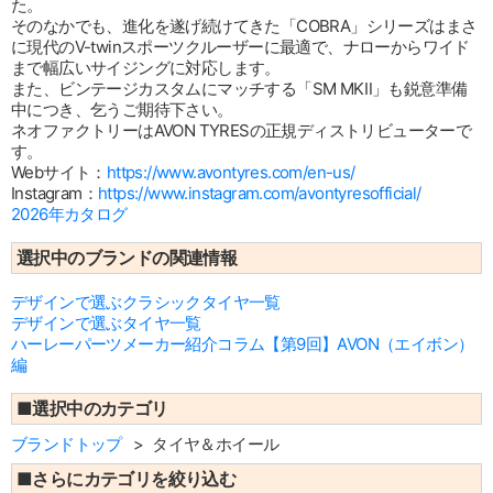
た。
そのなかでも、進化を遂げ続けてきた「COBRA」シリーズはまさ
に現代のV-twinスポーツクルーザーに最適で、ナローからワイド
まで幅広いサイジングに対応します。
また、ビンテージカスタムにマッチする「SM MKⅡ」も鋭意準備
中につき、乞うご期待下さい。
ネオファクトリーはAVON TYRESの正規ディストリビューターで
す。
Webサイト：
https://www.avontyres.com/en-us/
Instagram：
https://www.instagram.com/avontyresofficial/
2026年カタログ
選択中のブランドの関連情報
デザインで選ぶクラシックタイヤ一覧
デザインで選ぶタイヤ一覧
ハーレーパーツメーカー紹介コラム【第9回】AVON（エイボン）
編
■選択中のカテゴリ
ブランドトップ
タイヤ＆ホイール
■さらにカテゴリを絞り込む