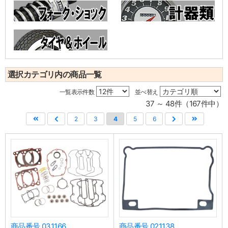
選択カテゴリ内の商品一覧
一覧表示件数
並べ替え
37 ～ 48件（167件中）
2
3
4
5
6
商品番号 031166
商品番号 021138