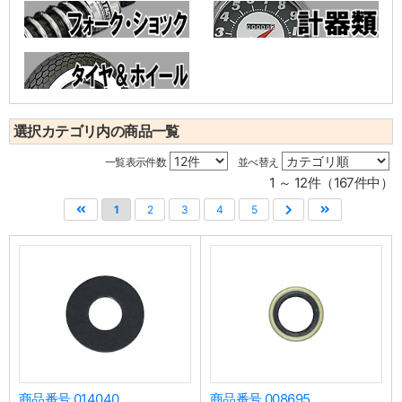
選択カテゴリ内の商品一覧
一覧表示件数
並べ替え
1 ～ 12件（167件中）
1
2
3
4
5
商品番号 014040
商品番号 008695