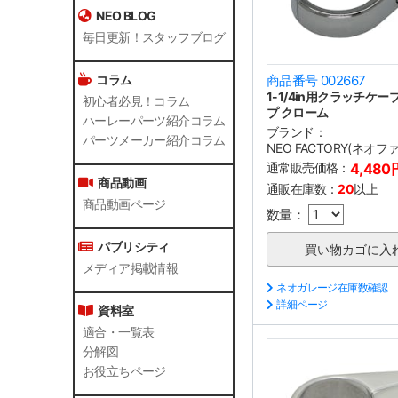
NEO BLOG
毎日更新！スタッフブログ
コラム
商品番号 002667
1-1/4in用クラッチケ
初心者必見！コラム
プ クローム
ハーレーパーツ紹介コラム
ブランド：
パーツメーカー紹介コラム
NEO FACTORY(ネオ
通常販売価格：
4,480
商品動画
通販在庫数：
20
以上
商品動画ページ
数量：
パブリシティ
メディア掲載情報
ネオガレージ在庫数確認
詳細ページ
資料室
適合・一覧表
分解図
お役立ちページ