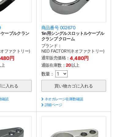
9
商品番号 002670
ッチケーブルクラン
1in用シングルスロットルケーブル
クランプ クローム
ブランド：
(ネオファクトリー)
NEO FACTORY(ネオファクトリー)
,480円
通常販売価格：
4,480円
以上
通販在庫数：
20
以上
数量：
数確認
ネオガレージ在庫数確認
詳細ページ