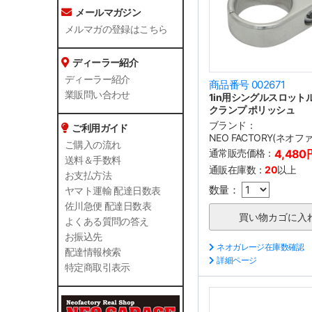
メールマガジン
メルマガの登録はこちら
ディーラー紹介
ディーラー紹介
商品番号 002671
業販問い合わせ
1in用シングルスロット
クランプ ポリッシュ
ブランド：
ご利用ガイド
NEO FACTORY(ネオ
ご購入の流れ
通常販売価格：
4,480
送料＆手数料
通販在庫数：
20
以上
お支払方法
数量：
ヤマト運輸 配達日数表
佐川急便 配達日数表
よくある質問の答え
お振込先
ネオガレージ在庫数確認
配達情報検索
詳細ページ
特定商取引表示