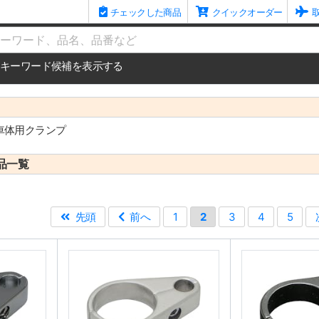
チェックした商品
クイックオーダー
me
キーワード候補を表示する
車体用クランプ
品一覧
先頭
前へ
1
2
3
4
5