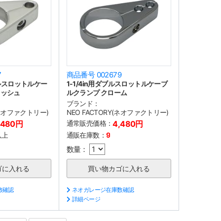
7
商品番号 002679
グルスロットルケー
1-1/4in用ダブルスロットルケーブ
リッシュ
ルクランプ クローム
ブランド：
(ネオファクトリー)
NEO FACTORY(ネオファクトリー)
,480円
通常販売価格：
4,480円
以上
通販在庫数：
9
数量：
数確認
ネオガレージ在庫数確認
詳細ページ