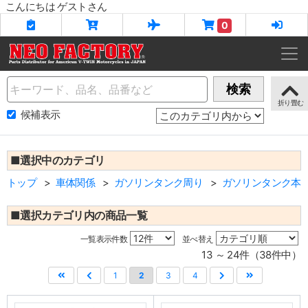
こんにちは ゲストさん
0
Name
検索
候補表示
■選択中のカテゴリ
トップ
車体関係
ガソリンタンク周り
ガソリンタンク本
■選択カテゴリ内の商品一覧
一覧表示件数
並べ替え
13 ～ 24件（38件中）
1
2
3
4