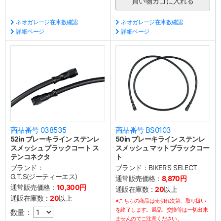
ネオガレージ在庫数確認
ネオガレージ在庫数確認
詳細ページ
詳細ページ
商品番号 038535
商品番号 BS0103
52in ブレーキライン ステンレ
50in ブレーキライン ステンレ
スメッシュ ブラックコート ス
スメッシュ マットブラックコー
テンコネクタ
ト
ブランド：
ブランド：
BIKER'S SELECT
G.T.S(ジーティーエス)
通常販売価格：
8,870円
通常販売価格：
10,300円
通販在庫数：
20
以上
通販在庫数：
20
以上
※こちらの商品は売切れ次第、取り扱い
を終了します。返品、交換等は一切出来
数量：
ませんのでご注意ください。