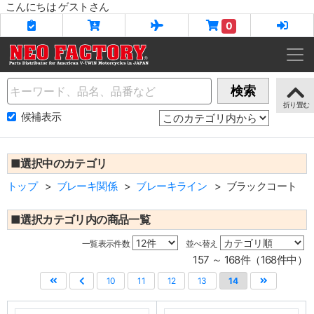
こんにちは ゲストさん
0
Name
検索
候補表示
■選択中のカテゴリ
トップ
ブレーキ関係
ブレーキライン
ブラックコート
■選択カテゴリ内の商品一覧
一覧表示件数
並べ替え
157 ～ 168件（168件中）
10
11
12
13
14