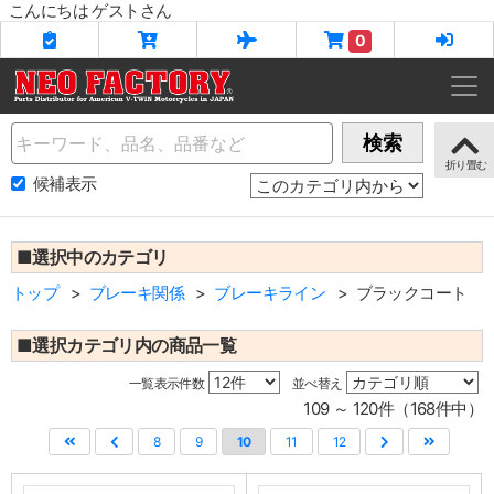
こんにちは ゲストさん
0
Name
検索
候補表示
■選択中のカテゴリ
トップ
ブレーキ関係
ブレーキライン
ブラックコート
■選択カテゴリ内の商品一覧
一覧表示件数
並べ替え
109 ～ 120件（168件中）
8
9
10
11
12