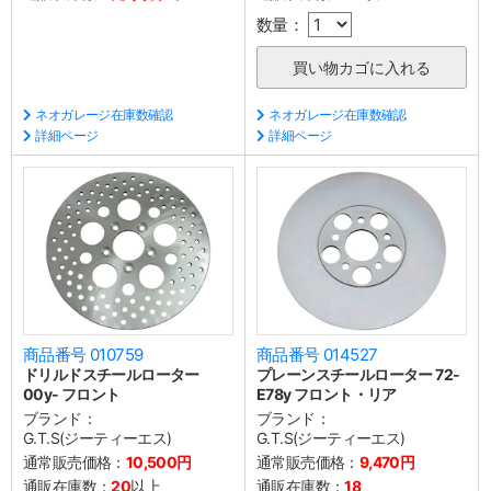
数量：
ネオガレージ在庫数確認
ネオガレージ在庫数確認
詳細ページ
詳細ページ
商品番号 010759
商品番号 014527
ドリルドスチールローター
プレーンスチールローター 72-
00y- フロント
E78y フロント・リア
ブランド：
ブランド：
G.T.S(ジーティーエス)
G.T.S(ジーティーエス)
通常販売価格：
10,500円
通常販売価格：
9,470円
通販在庫数：
20
以上
通販在庫数：
18