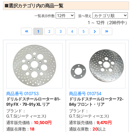
■選択カテゴリ内の商品一覧
一覧表示件数
並べ替え
1 ～ 12件（298件中）
1
2
3
4
5
商品番号 010753
商品番号 010754
ドリルドスチールローター 81-
ドリルドスチールローター 72-
91y FX・79-91y XL リア
84y フロント・リア
ブランド：
ブランド：
G.T.S(ジーティーエス)
G.T.S(ジーティーエス)
通常販売価格：
10,500円
通常販売価格：
9,470円
通販在庫数：
18
通販在庫数：
20
以上