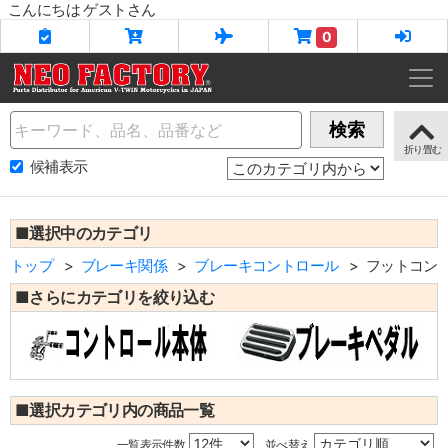
こんにちは ゲストさん
0
Name
検索
候補表示
■選択中のカテゴリ
トップ
ブレーキ関係
ブレーキコントロール
フットコン
■さらにカテゴリを絞り込む
■選択カテゴリ内の商品一覧
一覧表示件数
並べ替え