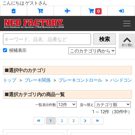
こんにちは ゲストさん
0
Name
検索
候補表示
■選択中のカテゴリ
トップ
ブレーキ関係
ブレーキコントロール
ハンドコン
■選択カテゴリ内の商品一覧
一覧表示件数
並べ替え
1 ～ 12件（30件中）
1
2
3