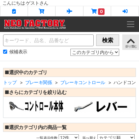
こんにちは ゲストさん
0
Name
検索
候補表示
■選択中のカテゴリ
トップ
ブレーキ関係
ブレーキコントロール
ハンドコン
■さらにカテゴリを絞り込む
■選択カテゴリ内の商品一覧
一覧表示件数
並べ替え