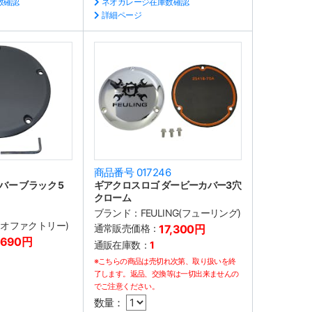
数確認
ネオガレージ在庫数確認
詳細ページ
商品番号 017246
ー ブラック 5
ギアクロスロゴ ダービーカバー3穴
クローム
ブランド：
FEULING(フューリング)
(ネオファクトリー)
通常販売価格：
17,300円
,690円
通販在庫数：
1
※こちらの商品は売切れ次第、取り扱いを終
了します。返品、交換等は一切出来ませんの
でご注意ください。
数量：