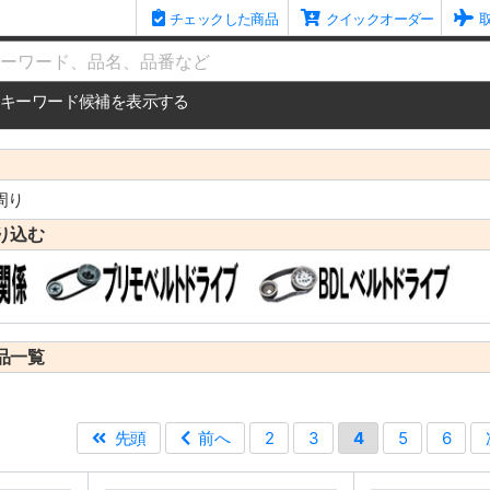
チェックした商品
クイックオーダー
me
キーワード候補を表示する
周り
り込む
品一覧
先頭
前へ
2
3
4
5
6