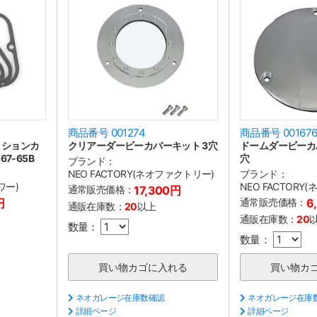
商品番号 001274
商品番号 00167
クションカ
クリアーダービーカバーキット 3穴
ドームダービーカバ
7-65B
穴
ブランド：
NEO FACTORY(ネオファクトリー)
ブランド：
ワー)
NEO FACTORY
通常販売価格：
17,300円
円
通常販売価格：
6
通販在庫数：
20
以上
通販在庫数：
20
数量：
数量：
ネオガレージ在庫数確認
ネオガレージ在庫
詳細ページ
詳細ページ