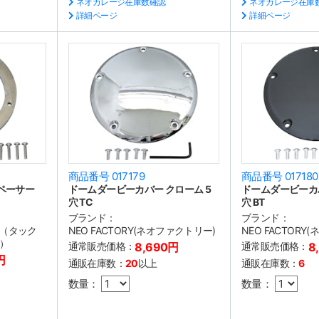
ネオガレージ在庫数確認
ネオガレージ在庫
詳細ページ
詳細ページ
商品番号 017179
商品番号 017180
スペーサー
ドームダービーカバー クローム 5
ドームダービーカバ
穴 TC
穴 BT
ブランド：
ブランド：
arts（タック
NEO FACTORY(ネオファクトリー)
NEO FACTORY
）
通常販売価格：
8,690円
通常販売価格：
8
円
通販在庫数：
20
以上
通販在庫数：
6
数量：
数量：