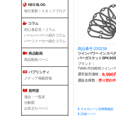
NEO BLOG
毎日更新！スタッフブログ
コラム
初心者必見！コラム
ハーレーパーツ紹介コラム
パーツメーカー紹介コラム
商品番号 030259
ツインパワー インスペ
商品動画
バーガスケット5PK 6056
商品動画ページ
ブランド：
TWIN POWER(ツインパ
パブリシティ
通常販売価格：
6,590
メディア掲載情報
通販在庫数：
売り切れ中
資料室
適合・一覧表
分解図
お役立ちページ
ネオガレージ在庫数確認
詳細ページ