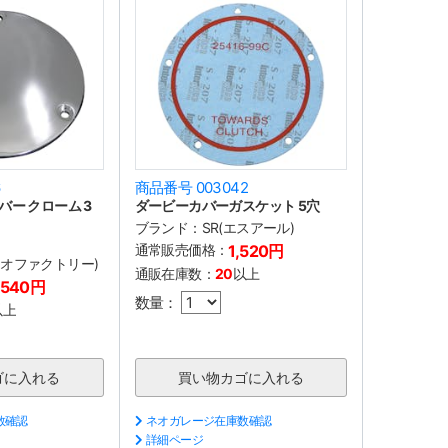
6
商品番号 003042
ー クローム 3
ダービーカバーガスケット 5穴
ブランド：
SR(エスアール)
通常販売価格：
1,520円
(ネオファクトリー)
通販在庫数：
20
以上
,540円
数量：
以上
数確認
ネオガレージ在庫数確認
詳細ページ