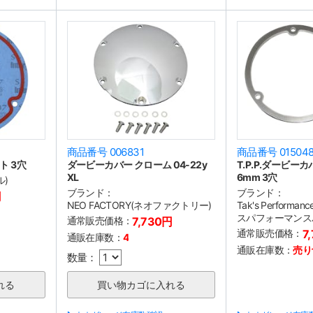
商品番号 006831
商品番号 01504
 3穴
ダービーカバー クローム 04-22y
T.P.P.ダービ
XL
6mm 3穴
ル)
ブランド：
ブランド：
円
NEO FACTORY(ネオファクトリー)
Tak's Performa
スパフォーマンス
通常販売価格：
7,730円
通常販売価格：
7
通販在庫数：
4
通販在庫数：
売り
数量：