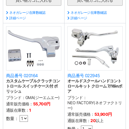
ネオガレージ在庫数確認
ネオガレージ在庫数確認
詳細ページ
詳細ページ
商品番号 020164
商品番号 022945
カスタムケーブルクラッチコン
オールドスクールハンドコント
トロール スイッチケース付 ポ
ロールキット クローム 7/16inボ
リッシュ
ア
ブランド：
GMA(ジーエムエー)
ブランド：
NEO FACTORY(ネオファクトリ
通常販売価格：
55,700円
ー)
通販在庫数：
1
通常販売価格：
53,900円
数量：
通販在庫数：
20
以上
数量：