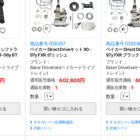
商品番号 038387
商品番号 03838
ーシフトラ
ベイカー Direct Driveキット 90-
ベイカー Direct D
06y BT
97y FXR ポリッシュ
97y FXR ブラック
ブランド：
ブランド：
ベイカードライブ
Baker Drivetrain(ベイカードライブ
Baker Drivetr
トレイン)
トレイン)
0円
通常販売価格：
602,800円
通常販売価格：
6
通販在庫数：
1
通販在庫数：
1
数量：
数量：
ネオガレージ在庫数確認
ネオガレージ在庫
詳細ページ
詳細ページ