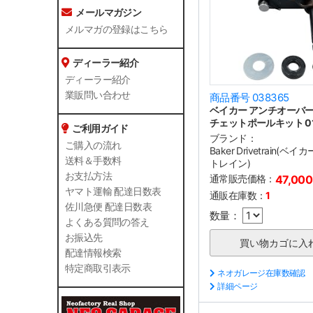
メールマガジン
メルマガの登録はこちら
ディーラー紹介
ディーラー紹介
業販問い合わせ
商品番号 038365
ベイカー アンチオーバ
チェットポールキット 01-
ご利用ガイド
ブランド：
ご購入の流れ
Baker Drivetrain(
送料＆手数料
トレイン)
お支払方法
通常販売価格：
47,00
ヤマト運輸 配達日数表
通販在庫数：
1
佐川急便 配達日数表
数量：
よくある質問の答え
お振込先
配達情報検索
特定商取引表示
ネオガレージ在庫数確認
詳細ページ