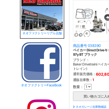
ネオファクトリーリアル店舗
商品番号 038390
ベイカー Direct Driveキ
97y BT ブラック
ブランド：
Baker Drivetrain(
トレイン)
通常販売価格：
602,8
通販在庫数：
1
ネオファクトリーFaceBook
数量：
ネオガレージ在庫数確認