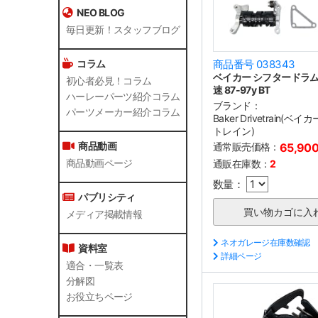
NEO BLOG
毎日更新！スタッフブログ
コラム
商品番号 038343
ベイカー シフタードラム
初心者必見！コラム
速 87-97y BT
ハーレーパーツ紹介コラム
ブランド：
パーツメーカー紹介コラム
Baker Drivetrain(
トレイン)
商品動画
通常販売価格：
65,90
商品動画ページ
通販在庫数：
2
数量：
パブリシティ
メディア掲載情報
ネオガレージ在庫数確認
資料室
詳細ページ
適合・一覧表
分解図
お役立ちページ