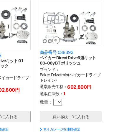
商品番号 038393
2
ベイカー Direct Drive6速キット
riveキット 01-
00-06y BT ポリッシュ
ラック
ブランド：
Baker Drivetrain(ベイカードライブ
ain(ベイカードライブ
トレイン)
通常販売価格：
602,800円
02,800円
通販在庫数：
1
数量：
数確認
ネオガレージ在庫数確認