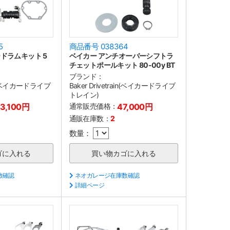
5
商品番号 038364
ドラムキット 5
ベイカー アンチオーバーシフトラ
チェットポールキット 80-00y BT
ブランド：
ain(ベイカードライブ
Baker Drivetrain(ベイカードライブ
トレイン)
13,100円
通常販売価格：
47,000円
通販在庫数：
2
数量：
数確認
ネオガレージ在庫数確認
詳細ページ