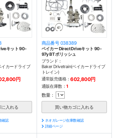
8
商品番号 038389
riveキット 90-
ベイカー Direct Driveキット 90-
97y BT ポリッシュ
ブランド：
ain(ベイカードライブ
Baker Drivetrain(ベイカードライブ
トレイン)
02,800円
通常販売価格：
602,800円
通販在庫数：
1
数量：
数確認
ネオガレージ在庫数確認
詳細ページ