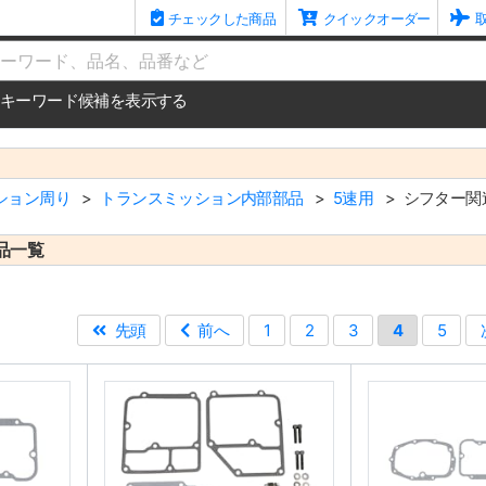
チェックした商品
クイックオーダー
me
キーワード候補を表示する
ション周り
トランスミッション内部部品
5速用
シフター関
品一覧
先頭
前へ
1
2
3
4
5