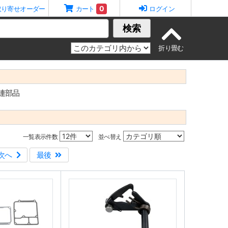
0
取り寄せオーダー
カート
ログイン
検索
連部品
一覧表示件数
並べ替え
次へ
最後