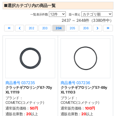
■選択カテゴリ内の商品一覧
一覧表示件数
並べ替え
2437 ～ 2448件（3380件中）
202
203
204
205
206
商品番号 037235
商品番号 037236
クラッチギアOリング 67-70y
クラッチギアOリング 57-69y
XL 11119
XL 11103
ブランド：
ブランド：
COMETIC(コメティック)
COMETIC(コメティック)
通常販売価格：
50円
通常販売価格：
100円
通販在庫数：
20
以上
通販在庫数：
20
以上