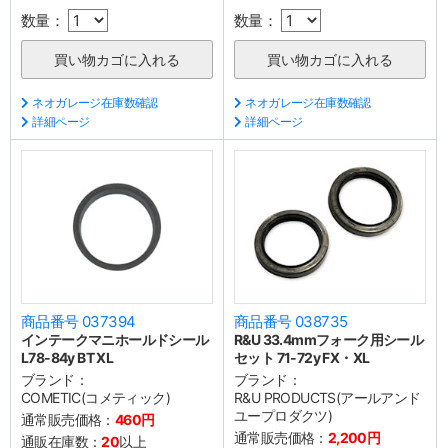
数量：
数量：
ネオガレージ在庫数確認
ネオガレージ在庫数確認
詳細ページ
詳細ページ
商品番号 037394
商品番号 038735
インテークマニホールドシール
R&U 33.4mmフォーク用シール
L78-84y BT XL
セット 71-72y FX・XL
ブランド：
ブランド：
COMETIC(コメティック)
R&U PRODUCTS(アールアンド
ユープロダクツ)
通常販売価格：
460円
通常販売価格：
2,200円
通販在庫数：
20
以上