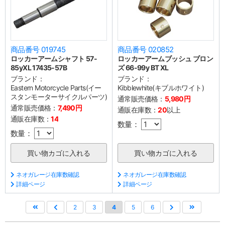
商品番号 019745
商品番号 020852
ロッカーアームシャフト 57-
ロッカーアームブッシュ ブロン
85yXL 17435-57B
ズ 66-99y BT XL
ブランド：
ブランド：
Eastern Motorcycle Parts(イー
Kibblewhite(キブルホワイト)
スタンモーターサイクルパーツ)
通常販売価格：
5,980円
通常販売価格：
7,490円
通販在庫数：
20
以上
通販在庫数：
14
数量：
数量：
ネオガレージ在庫数確認
ネオガレージ在庫数確認
詳細ページ
詳細ページ
2
3
4
5
6