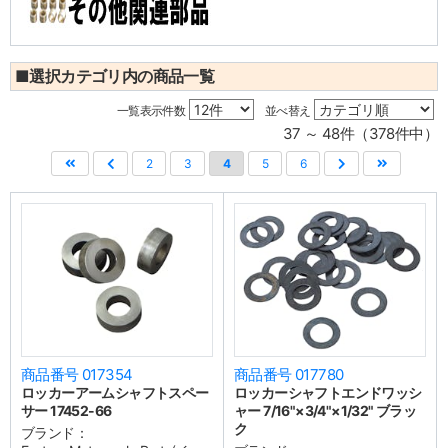
■選択カテゴリ内の商品一覧
一覧表示件数
並べ替え
37 ～ 48件（378件中）
2
3
4
5
6
商品番号 017354
商品番号 017780
ロッカーアームシャフトスペー
ロッカーシャフトエンドワッシ
サー 17452-66
ャー 7/16"×3/4"×1/32" ブラッ
ク
ブランド：