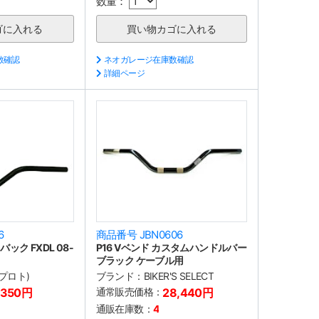
数量：
数確認
ネオガレージ在庫数確認
詳細ページ
6
商品番号 JBN0606
バック FXDL 08-
P16 Vベンド カスタムハンドルバー
ブラック ケーブル用
(プロト)
ブランド：
BIKER'S SELECT
,350円
通常販売価格：
28,440円
通販在庫数：
4