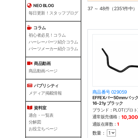
NEO BLOG
37 ～ 48件（2351件中）
毎日更新！スタッフブログ
コラム
初心者必見！コラム
ハーレーパーツ紹介コラム
パーツメーカー紹介コラム
商品動画
商品動画ページ
パブリシティ
商品番号 029059
メディア掲載情報
EFFEXバー50mmバック 
16-21y ブラック
資料室
ブランド：
PLOT(プロト
適合・一覧表
通常販売価格：
10,30
分解図
通販在庫数：
1
お役立ちページ
数量：