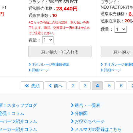
ブランド：
BIKER'S SELECT
ブランド：
イド)
NEO FACTORY
通常販売価格：
28,440円
0円
通常販売価格：
6
通販在庫数：
10
通販在庫数：
20
※こちらの商品は売切れ次第、取り扱いを終
了します。返品、交換等は一切出来ませんの
数量：
でご注意ください。
数量：
ネオガレージ在庫数確認
ネオガレージ在庫
詳細ページ
詳細ページ
先頭
前へ
2
3
4
5
6
新！スタッフブログ
適合・一覧表
必見！コラム
分解図
ーパーツ紹介コラム
お役立ちページ
メーカー紹介コラム
メルマガの登録はこちら