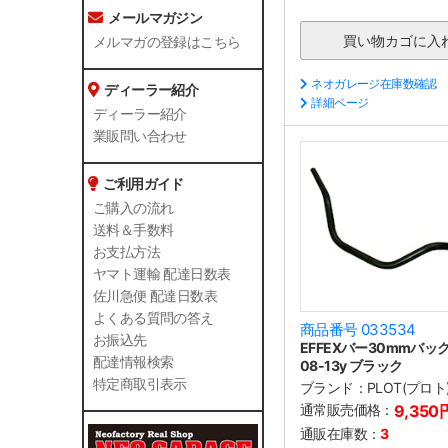
メールマガジン
メルマガの登録はこちら
ネオガレージ在庫数確認
ディーラー紹介
詳細ページ
ディーラー紹介
業販問い合わせ
ご利用ガイド
ご購入の流れ
送料＆手数料
お支払方法
ヤマト運輸 配達日数表
佐川急便 配達日数表
よくある質問の答え
商品番号 033534
お振込先
EFFEXバー30mmバック 
配達情報検索
08-13y ブラック
特定商取引表示
ブランド：
PLOT(プロト
通常販売価格：
9,350
通販在庫数：
3