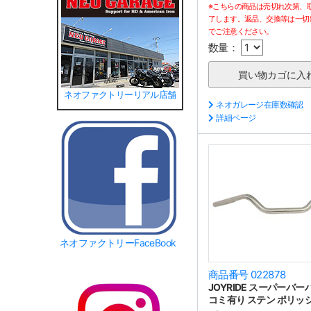
※こちらの商品は売切れ次第、
了します。返品、交換等は一切
でご注意ください。
数量：
ネオファクトリーリアル店舗
ネオガレージ在庫数確認
詳細ページ
ネオファクトリーFaceBook
商品番号 022878
JOYRIDE スーパーバー
コミ有り ステン ポリッ