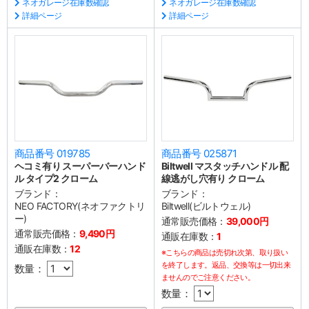
ネオガレージ在庫数確認
ネオガレージ在庫数確認
詳細ページ
詳細ページ
商品番号 019785
商品番号 025871
ヘコミ有り スーパーバーハンド
Biltwell マスタッチハンドル 配
ル タイプ2 クローム
線逃がし穴有り クローム
ブランド：
ブランド：
NEO FACTORY(ネオファクトリ
Biltwell(ビルトウェル)
ー)
通常販売価格：
39,000円
通常販売価格：
9,490円
通販在庫数：
1
通販在庫数：
12
※こちらの商品は売切れ次第、取り扱い
を終了します。返品、交換等は一切出来
数量：
ませんのでご注意ください。
数量：