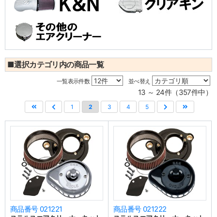
■選択カテゴリ内の商品一覧
一覧表示件数
並べ替え
13 ～ 24件（357件中）
1
2
3
4
5
商品番号 021221
商品番号 021222