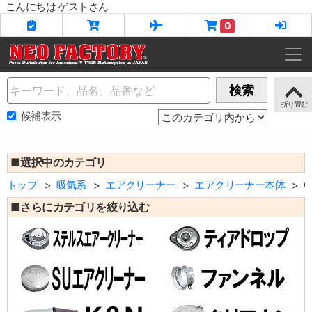
こんにちは ゲストさん
0
Name
検索
候補表示
■選択中のカテゴリ
トップ
吸気系
エアクリーナー
エアクリーナー本体
C
■さらにカテゴリを絞り込む