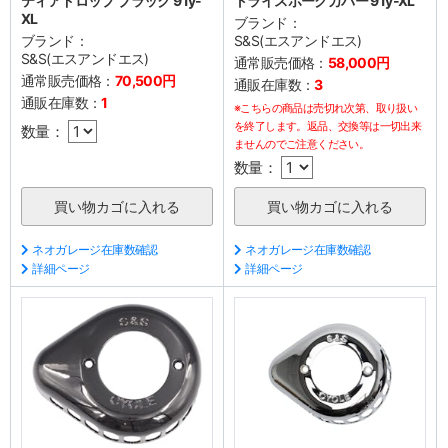
ティアドロップ ブラック 91y-
トライスポークカバー 91y-XL
XL
ブランド：
ブランド：
S&S(エスアンドエス)
S&S(エスアンドエス)
通常販売価格：
58,000円
通常販売価格：
70,500円
通販在庫数：
3
通販在庫数：
1
※こちらの商品は売切れ次第、取り扱い
を終了します。返品、交換等は一切出来
数量：
ませんのでご注意ください。
数量：
ネオガレージ在庫数確認
ネオガレージ在庫数確認
詳細ページ
詳細ページ