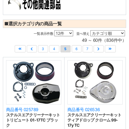
■選択カテゴリ内の商品一覧
一覧表示件数
並べ替え
49 ～ 60件（836件中）
3
4
5
6
7
商品番号 025789
商品番号 026536
ステルスエアクリーナーキット
ステルスエアクリーナーキット
トリビュート 01-17TC ブラッ
ティアドロップ クローム 99-
ク
17y TC