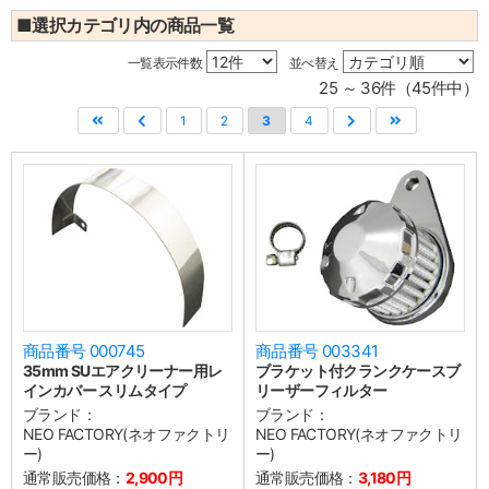
■選択カテゴリ内の商品一覧
一覧表示件数
並べ替え
25 ～ 36件（45件中）
1
2
3
4
商品番号 000745
商品番号 003341
35mm SUエアクリーナー用レ
ブラケット付クランクケースブ
インカバー スリムタイプ
リーザーフィルター
ブランド：
ブランド：
NEO FACTORY(ネオファクトリ
NEO FACTORY(ネオファクトリ
ー)
ー)
通常販売価格：
2,900円
通常販売価格：
3,180円