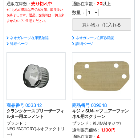
通販在庫数：
売り切れ中
通販在庫数：
20
以上
※こちらの商品は売切れ次第、取り扱い
数量：
を終了します。返品、交換等は一切出来
ませんのでご注意ください。
ネオガレージ在庫数確認
ネオガレージ在庫数確認
詳細ページ
詳細ページ
商品番号 003342
商品番号 009648
クランクケースブリーザーフィ
キジマ SUキャブ エアーファン
ルター用エレメント
ネル用スクリーン
ブランド：
ブランド：
KIJIMA(キジマ)
NEO FACTORY(ネオファクトリ
通常販売価格：
1,100円
ー)
通販在庫数：
4