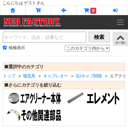
こんにちは ゲストさん
0
Name
検索
候補表示
■選択中のカテゴリ
トップ
吸気系
キャブレター
SUキャブ関係
エアクリ
■さらにカテゴリを絞り込む