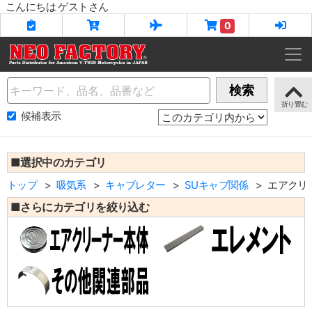
こんにちは ゲストさん
0
Name
検索
候補表示
■選択中のカテゴリ
トップ
吸気系
キャブレター
SUキャブ関係
エアクリ
■さらにカテゴリを絞り込む