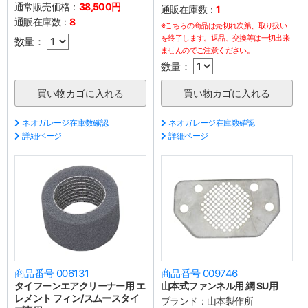
通常販売価格：
38,500円
通販在庫数：
1
通販在庫数：
8
※こちらの商品は売切れ次第、取り扱い
を終了します。返品、交換等は一切出来
数量：
ませんのでご注意ください。
数量：
ネオガレージ在庫数確認
ネオガレージ在庫数確認
詳細ページ
詳細ページ
商品番号 006131
商品番号 009746
タイフーンエアクリーナー用 エ
山本式ファンネル用 網 SU用
レメント フィン/スムースタイ
ブランド：
山本製作所