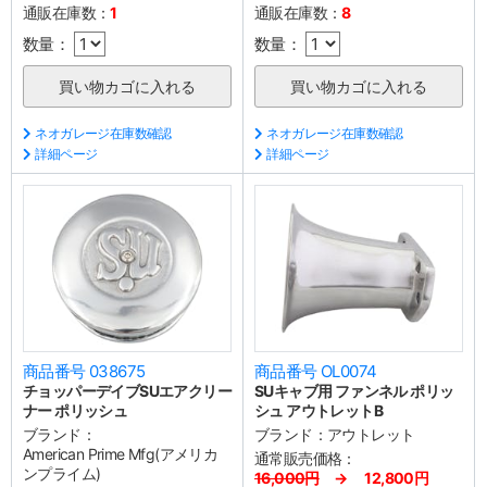
通販在庫数：
1
通販在庫数：
8
数量：
数量：
ネオガレージ在庫数確認
ネオガレージ在庫数確認
詳細ページ
詳細ページ
商品番号 038675
商品番号 OL0074
チョッパーデイブSUエアクリー
SUキャブ用 ファンネル ポリッ
ナー ポリッシュ
シュ アウトレットB
ブランド：
ブランド：
アウトレット
American Prime Mfg(アメリカ
通常販売価格：
ンプライム)
16,000円
→ 12,800円