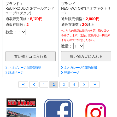
ブランド：
ブランド：
R&U PRODUCTS(アールアンド
NEO FACTORY(ネオファクトリ
ユープロダクツ)
ー)
通常販売価格：
5,170円
通常販売価格：
2,900円
通販在庫数：
2
通販在庫数：
20
以上
※こちらの商品は売切れ次第、取り扱い
数量：
を終了します。返品、交換等は一切出来
ませんのでご注意ください。
数量：
ネオガレージ在庫数確認
ネオガレージ在庫数確認
詳細ページ
詳細ページ
1
2
3
4