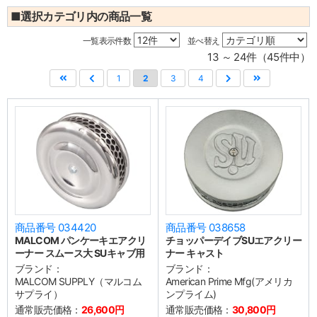
■選択カテゴリ内の商品一覧
一覧表示件数
並べ替え
13 ～ 24件（45件中）
1
2
3
4
商品番号 034420
商品番号 038658
MALCOM パンケーキエアクリ
チョッパーデイブSUエアクリー
ーナー スムース大 SUキャブ用
ナー キャスト
ブランド：
ブランド：
MALCOM SUPPLY（マルコム
American Prime Mfg(アメリカ
サプライ）
ンプライム)
通常販売価格：
26,600円
通常販売価格：
30,800円