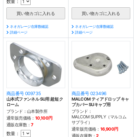
数量：
ネオガレージ在庫数確認
ネオガレージ在庫数確認
詳細ページ
詳細ページ
商品番号 009735
商品番号 023496
山本式ファンネル SU用 超短 ク
MALCOM ティアドロップ キャ
ローム
ブカバー SUキャブ用
ブランド：
山本製作所
ブランド：
MALCOM SUPPLY（マルコム
通常販売価格：
10,100円
サプライ）
通販在庫数：
7
通常販売価格：
16,900円
数量：
通販在庫数：
2