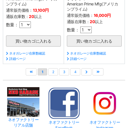
ンプライム)
American Prime Mfg(アメリカ
ンプライム)
通常販売価格：
13,100円
通常販売価格：
16,000円
通販在庫数：
20
以上
通販在庫数：
20
以上
数量：
数量：
ネオガレージ在庫数確認
ネオガレージ在庫数確認
詳細ページ
詳細ページ
1
2
3
4
ネオファクトリー
ネオファクトリー
ネオファクトリー
リアル店舗
FaceBook
Instagram