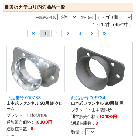
■選択カテゴリ内の商品一覧
一覧表示件数
並べ替え
1 ～ 12件（45件中）
1
2
3
4
商品番号 009733
商品番号 009734
山本式ファンネル SU用 短 クロ
山本式ファンネル SU用 短 黒
ーム
ブランド：
山本製作所
ブランド：
山本製作所
通常販売価格：
10,100円
通常販売価格：
10,100円
通販在庫数：
3
通販在庫数：
6
数量：