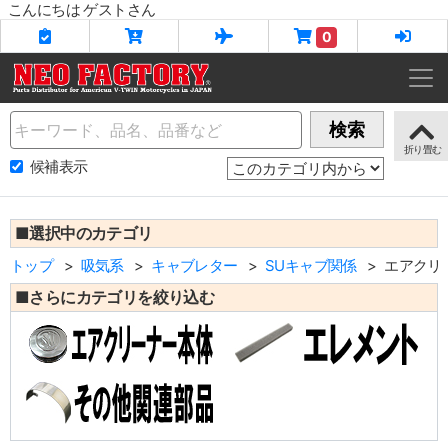
こんにちは ゲストさん
0
Name
検索
候補表示
■選択中のカテゴリ
トップ
吸気系
キャブレター
SUキャブ関係
エアクリ
■さらにカテゴリを絞り込む