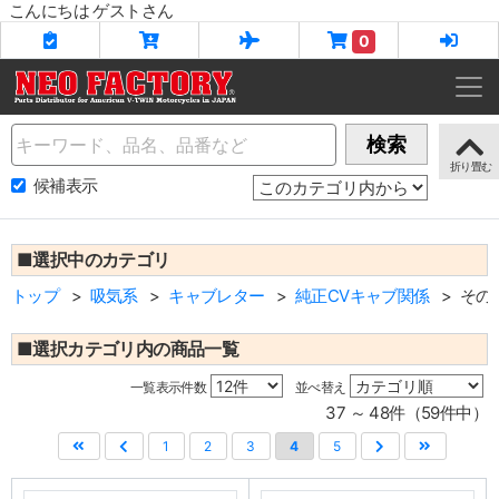
こんにちは ゲストさん
0
Name
検索
候補表示
■選択中のカテゴリ
トップ
吸気系
キャブレター
純正CVキャブ関係
その
■選択カテゴリ内の商品一覧
一覧表示件数
並べ替え
37 ～ 48件（59件中）
1
2
3
4
5