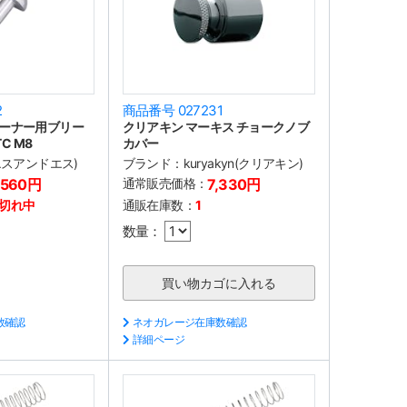
2
商品番号 027231
ーナー用ブリー
クリアキン マーキス チョークノブ
C M8
カバー
(エスアンドエス)
ブランド：
kuryakyn(クリアキン)
,560円
通常販売価格：
7,330円
切れ中
通販在庫数：
1
数量：
数確認
ネオガレージ在庫数確認
詳細ページ