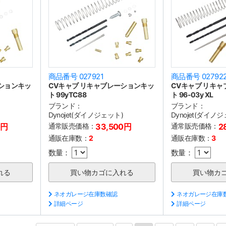
商品番号 027921
商品番号 02792
ーションキッ
CVキャブ リキャブレーションキッ
CVキャブ リキ
ト 99yTC88
ト 96-03y XL
ブランド：
ブランド：
)
Dynojet(ダイノジェット)
Dynojet(ダイノ
0円
通常販売価格：
33,500円
通常販売価格：
2
通販在庫数：
2
通販在庫数：
3
数量：
数量：
ネオガレージ在庫数確認
ネオガレージ在庫
詳細ページ
詳細ページ