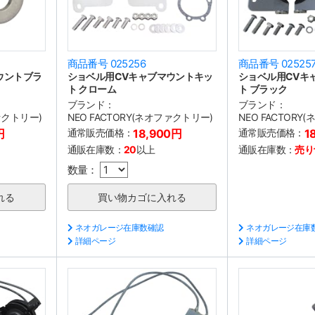
商品番号 025256
商品番号 02525
ウントブラ
ショベル用CVキャブマウントキッ
ショベル用CVキ
ト クローム
ト ブラック
ブランド：
ブランド：
ファクトリー)
NEO FACTORY(ネオファクトリー)
NEO FACTORY
円
通常販売価格：
18,900円
通常販売価格：
1
通販在庫数：
20
以上
通販在庫数：
売り
数量：
ネオガレージ在庫数確認
ネオガレージ在庫
詳細ページ
詳細ページ