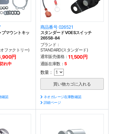
7
商品番号 026521
ャブマウントキッ
スタンダード VOESスイッチ
26558-84
ブランド：
(ネオファクトリー)
STANDARD(スタンダード)
8,900円
通常販売価格：
11,500円
切れ中
通販在庫数：
5
数量：
数確認
ネオガレージ在庫数確認
詳細ページ