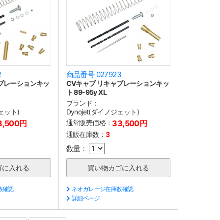
2
商品番号 027923
ャブレーションキッ
CVキャブ リキャブレーションキッ
ト 89-95y XL
ブランド：
ジェット)
Dynojet(ダイノジェット)
8,500円
通常販売価格：
33,500円
通販在庫数：
3
数量：
数確認
ネオガレージ在庫数確認
詳細ページ