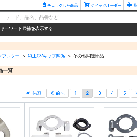
チェックした商品
クイックオーダー
me
キーワード候補を表示する
ャブレター
純正CVキャブ関係
その他関連部品
品一覧
先頭
前へ
1
2
3
4
5