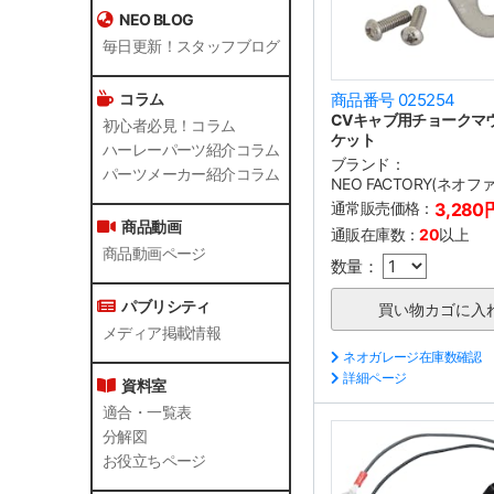
NEO BLOG
毎日更新！スタッフブログ
コラム
商品番号 025254
CVキャブ用チョークマ
初心者必見！コラム
ケット
ハーレーパーツ紹介コラム
ブランド：
パーツメーカー紹介コラム
NEO FACTORY(ネオ
通常販売価格：
3,280
商品動画
通販在庫数：
20
以上
商品動画ページ
数量：
パブリシティ
メディア掲載情報
ネオガレージ在庫数確認
詳細ページ
資料室
適合・一覧表
分解図
お役立ちページ