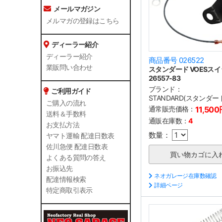
メールマガジン
メルマガの登録はこちら
ディーラー紹介
ディーラー紹介
商品番号 026522
業販問い合わせ
スタンダード VOESス
26557-83
ブランド：
ご利用ガイド
STANDARD(スタンダー
ご購入の流れ
通常販売価格：
11,50
送料＆手数料
通販在庫数：
4
お支払方法
数量：
ヤマト運輸 配達日数表
佐川急便 配達日数表
よくある質問の答え
お振込先
ネオガレージ在庫数確認
配達情報検索
詳細ページ
特定商取引表示