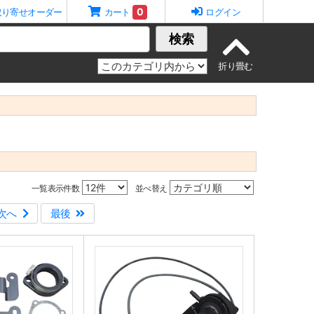
0
取り寄せオーダー
カート
ログイン
検索
一覧表示件数
並べ替え
次へ
最後