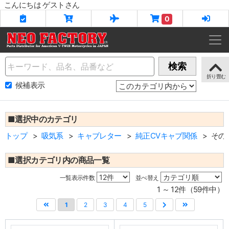
こんにちは ゲストさん
0
Name
検索
候補表示
■選択中のカテゴリ
トップ
吸気系
キャブレター
純正CVキャブ関係
その
■選択カテゴリ内の商品一覧
一覧表示件数
並べ替え
1 ～ 12件（59件中）
1
2
3
4
5