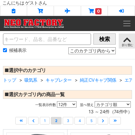
こんにちは ゲストさん
0
Name
検索
候補表示
■選択中のカテゴリ
トップ
吸気系
キャブレター
純正CVキャブ関係
エア
■選択カテゴリ内の商品一覧
一覧表示件数
並べ替え
13 ～ 24件（74件中）
1
2
3
4
5