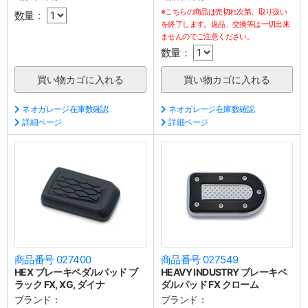
※こちらの商品は売切れ次第、取り扱い
数量：
を終了します。返品、交換等は一切出来
ませんのでご注意ください。
数量：
ネオガレージ在庫数確認
ネオガレージ在庫数確認
詳細ページ
詳細ページ
商品番号 027400
商品番号 027549
HEX ブレーキペダルパッド ブ
HEAVY INDUSTRY ブレーキペ
ラック FX, XG, ダイナ
ダルパッド FX クローム
ブランド：
ブランド：