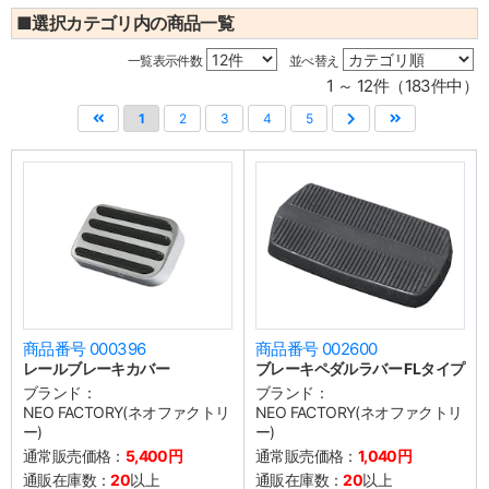
■選択カテゴリ内の商品一覧
一覧表示件数
並べ替え
1 ～ 12件（183件中）
1
2
3
4
5
商品番号 000396
商品番号 002600
レールブレーキカバー
ブレーキペダルラバー FLタイプ
ブランド：
ブランド：
NEO FACTORY(ネオファクトリ
NEO FACTORY(ネオファクトリ
ー)
ー)
通常販売価格：
5,400円
通常販売価格：
1,040円
通販在庫数：
20
以上
通販在庫数：
20
以上