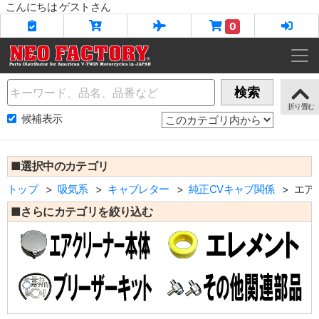
こんにちは ゲストさん
0
Name
検索
候補表示
■選択中のカテゴリ
トップ
吸気系
キャブレター
純正CVキャブ関係
エア
■さらにカテゴリを絞り込む