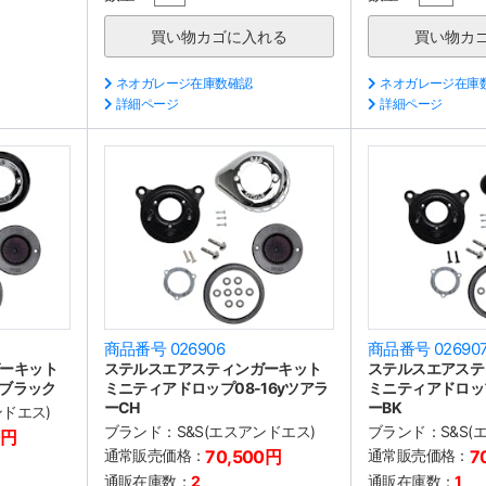
ネオガレージ在庫数確認
ネオガレージ在庫
詳細ページ
詳細ページ
商品番号 026906
商品番号 02690
ーキット
ステルスエアスティンガーキット
ステルスエアステ
 ブラック
ミニティアドロップ08-16yツアラ
ミニティアドロップ
ーCH
ーBK
ンドエス)
ブランド：
S&S(エスアンドエス)
ブランド：
S&S
0円
通常販売価格：
70,500円
通常販売価格：
7
通販在庫数：
2
通販在庫数：
1