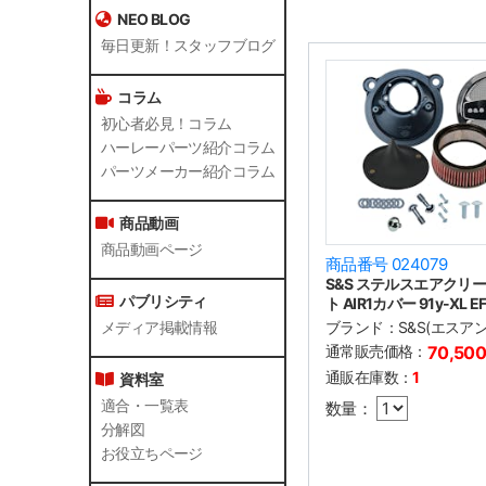
NEO BLOG
毎日更新！スタッフブログ
コラム
初心者必見！コラム
ハーレーパーツ紹介コラム
パーツメーカー紹介コラム
商品動画
商品動画ページ
商品番号 024079
S&S ステルスエアクリ
パブリシティ
ト AIR1カバー 91y-XL EF
ブランド：
S&S(エスア
メディア掲載情報
通常販売価格：
70,50
通販在庫数：
1
資料室
適合・一覧表
数量：
分解図
お役立ちページ