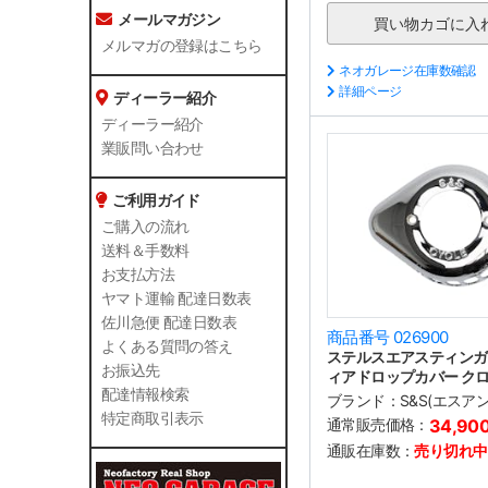
メールマガジン
メルマガの登録はこちら
ネオガレージ在庫数確認
詳細ページ
ディーラー紹介
ディーラー紹介
業販問い合わせ
ご利用ガイド
ご購入の流れ
送料＆手数料
お支払方法
ヤマト運輸 配達日数表
佐川急便 配達日数表
商品番号 026900
よくある質問の答え
ステルスエアスティンガ
お振込先
ィアドロップカバー ク
配達情報検索
ブランド：
S&S(エスア
特定商取引表示
通常販売価格：
34,90
通販在庫数：
売り切れ中