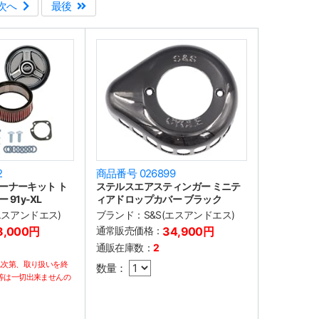
次へ
最後
2
商品番号 026899
ーナーキット ト
ステルスエアスティンガー ミニテ
91y-XL
ィアドロップカバー ブラック
(エスアンドエス)
ブランド：
S&S(エスアンドエス)
8,000円
通常販売価格：
34,900円
通販在庫数：
2
れ次第、取り扱いを終
数量：
等は一切出来ませんの