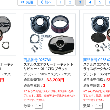
先頭
前へ
1
2
3
4
5
商品番号 025789
商品番号 02654
ーナーキッ
ステルスエアクリーナーキット ト
ステルスエアクリ
I
リビュート 01-17TC ブラック
ライスポークカバー 
ンドエス)
ブランド：
S&S(エスアンドエス)
ブランド：
S&S
0円
通常販売価格：
63,200円
通常販売価格：
5
通販在庫数：
2
通販在庫数：
3
※こちらの商品は売切れ次第、取り扱いを終
※こちらの商品は売切
了します。返品、交換等は一切出来ませんの
了します。返品、交換
でご注意ください。
でご注意ください。
数量：
数量：