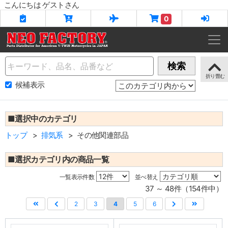
こんにちは ゲストさん
0
Name
検索
候補表示
■選択中のカテゴリ
トップ
排気系
その他関連部品
■選択カテゴリ内の商品一覧
一覧表示件数
並べ替え
37 ～ 48件（154件中）
2
3
4
5
6