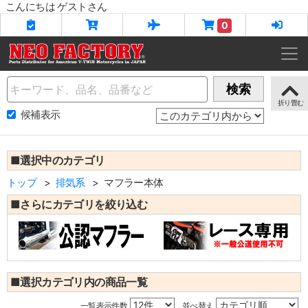
こんにちは ゲストさん
0
Name
検索
候補表示
■選択中のカテゴリ
トップ
排気系
マフラー本体
■さらにカテゴリを絞り込む
■選択カテゴリ内の商品一覧
一覧表示件数
並べ替え