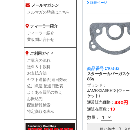
詳細ページ
メールマガジン
メルマガの登録はこちら
ディーラー紹介
ディーラー紹介
業販問い合わせ
ご利用ガイド
ご購入の流れ
送料＆手数料
商品番号 010363
お支払方法
スターターカバーガスケッ
86y
ヤマト運輸 配達日数表
ブランド：
佐川急便 配達日数表
JAMESGASKETS(ジ
よくある質問の答え
ケット)
お振込先
通常販売価格：
430円
配達情報検索
通販在庫数：
13
特定商取引表示
数量：