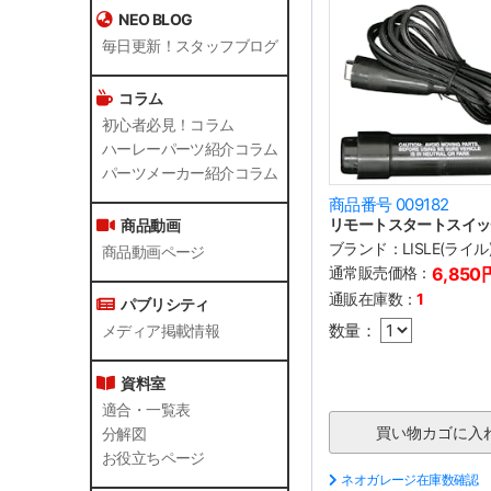
NEO BLOG
毎日更新！スタッフブログ
コラム
初心者必見！コラム
ハーレーパーツ紹介コラム
パーツメーカー紹介コラム
商品番号 009182
リモートスタートスイッ
商品動画
ブランド：
LISLE(ライル
商品動画ページ
通常販売価格：
6,850
通販在庫数：
1
パブリシティ
数量：
メディア掲載情報
資料室
適合・一覧表
分解図
お役立ちページ
ネオガレージ在庫数確認