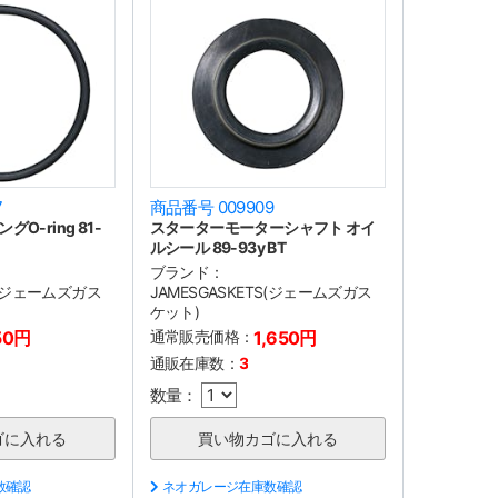
7
商品番号 009909
O-ring 81-
スターターモーターシャフト オイ
ルシール 89-93y BT
ブランド：
TS(ジェームズガス
JAMESGASKETS(ジェームズガス
ケット)
50円
通常販売価格：
1,650円
通販在庫数：
3
数量：
数確認
ネオガレージ在庫数確認