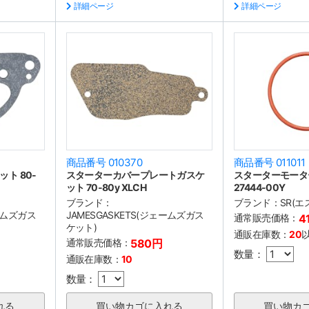
詳細ページ
詳細ページ
商品番号 010370
商品番号 011011
ト 80-
スターターカバープレートガスケ
スターターモータ
ット 70-80y XLCH
27444-00Y
ブランド：
ブランド：
SR(エ
ェームズガス
JAMESGASKETS(ジェームズガス
通常販売価格：
4
ケット)
通販在庫数：
20
通常販売価格：
580円
数量：
通販在庫数：
10
数量：