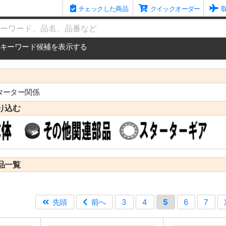
チェックした商品
クイックオーダー
me
キーワード候補を表示する
ターター関係
り込む
品一覧
先頭
前へ
3
4
5
6
7