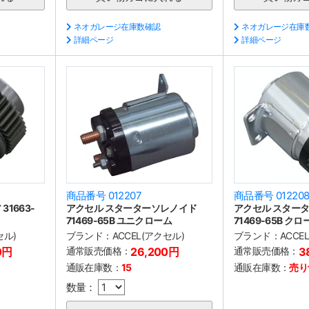
ネオガレージ在庫数確認
ネオガレージ在庫
詳細ページ
詳細ページ
商品番号 012207
商品番号 01220
1663-
アクセル スターターソレノイド
アクセル スター
71469-65B ユニクローム
71469-65B クロ
セル)
ブランド：
ACCEL(アクセル)
ブランド：
ACCE
0円
通常販売価格：
26,200円
通常販売価格：
3
通販在庫数：
15
通販在庫数：
売り
数量：