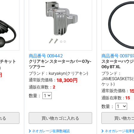
商品番号 009442
商品番号 00979
チキット
クリアキン スターターカバー 07y-
スターターハウジング
ツアラー
06y BT XL
)
ブランド：
kuryakyn(クリアキン)
ブランド：
円
JAMESGASKE
通常販売価格：
18,300円
ケット)
通販在庫数：
2
通常販売価格：
1
数量：
通販在庫数：
15
数量：
ネオガレージ在庫数確認
ネオガレージ在庫