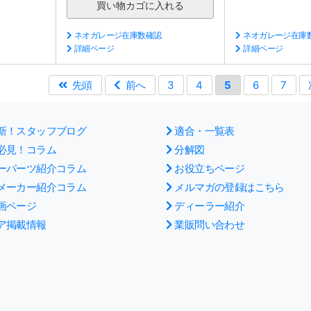
ネオガレージ在庫数確認
ネオガレージ在庫
詳細ページ
詳細ページ
先頭
前へ
3
4
5
6
7
新！スタッフブログ
適合・一覧表
必見！コラム
分解図
ーパーツ紹介コラム
お役立ちページ
メーカー紹介コラム
メルマガの登録はこちら
画ページ
ディーラー紹介
ア掲載情報
業販問い合わせ