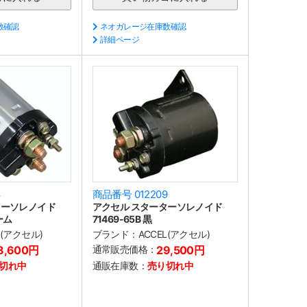
数確認
ネオガレージ在庫数確認
詳細ページ
8
商品番号 012209
ターソレノイド
アクセル スターターソレノイド
ーム
71469-65B 黒
L(アクセル)
ブランド：
ACCEL(アクセル)
8,600円
通常販売価格：
29,500円
切れ中
通販在庫数：
売り切れ中