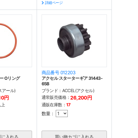
詳細ページ
商品番号 012203
ー Oリング
アクセル スターターギア 31443-
65B
スアール)
ブランド：
ACCEL(アクセル)
10円
通常販売価格：
26,200円
以上
通販在庫数：
17
数量：