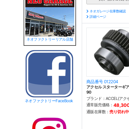
ネオガレージ在庫数確認
詳細ページ
ネオファクトリーリアル店舗
商品番号 012204
アクセル スターターギア 3
90
ブランド：
ACCEL(アク
ネオファクトリーFaceBook
通常販売価格：
48,30
通販在庫数：
売り切れ中