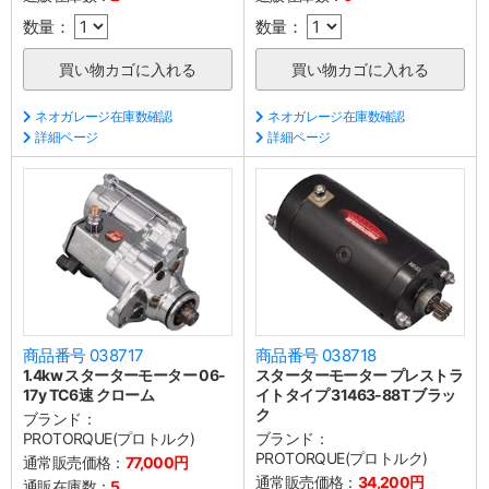
数量：
数量：
ネオガレージ在庫数確認
ネオガレージ在庫数確認
詳細ページ
詳細ページ
商品番号 038717
商品番号 038718
1.4kw スターターモーター 06-
スターターモーター プレストラ
17y TC6速 クローム
イトタイプ 31463-88T ブラッ
ク
ブランド：
PROTORQUE(プロトルク)
ブランド：
PROTORQUE(プロトルク)
通常販売価格：
77,000円
通常販売価格：
34,200円
通販在庫数：
5