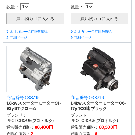
数量：
数量：
ネオガレージ在庫数確認
ネオガレージ在庫数確認
詳細ページ
詳細ページ
商品番号 038715
商品番号 038716
1.8kw スターターモーター 91-
1.4kw スターターモーター 06-
93y BT クローム
17y TC6速 ブラック
ブランド：
ブランド：
PROTORQUE(プロトルク)
PROTORQUE(プロトルク)
通常販売価格：
88,400円
通常販売価格：
63,300円
通販在庫数：
2
通販在庫数：
6