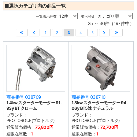
■選択カテゴリ内の商品一覧
一覧表示件数
並べ替え
25 ～ 36件（197件中）
1
2
3
4
5
商品番号 038709
商品番号 038710
1.4kw スターターモーター 91-
1.8kw スターターモーター 94-
93y BT クローム
06y BT5速 ナチュラル
ブランド：
ブランド：
PROTORQUE(プロトルク)
PROTORQUE(プロトルク)
通常販売価格：
75,800円
通常販売価格：
72,700円
通販在庫数：
1
通販在庫数：
1