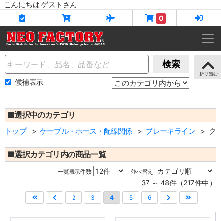
こんにちは ゲストさん
0
Name
検索
候補表示
■選択中のカテゴリ
トップ
ケーブル・ホース・配線関係
ブレーキライン
ク
■選択カテゴリ内の商品一覧
一覧表示件数
並べ替え
37 ～ 48件（217件中）
2
3
4
5
6