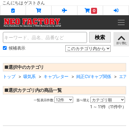
こんにちは ゲストさん
0
Name
検索
候補表示
■選択中のカテゴリ
トップ
吸気系
キャブレター
純正CVキャブ関係
エア
■選択カテゴリ内の商品一覧
一覧表示件数
並べ替え
1 ～ 11件（11件中）