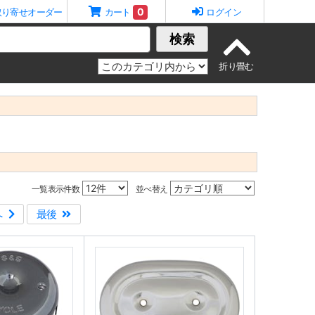
0
取り寄せオーダー
カート
ログイン
検索
一覧表示件数
並べ替え
へ
最後