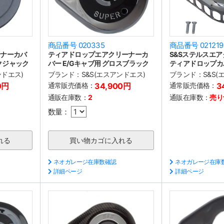
商品番号 020335
商品番号 021219
ーナーカバ
ティアドロップエアクリーナーカ
S&Sステルスエア
クジャック
バー E/Gキャブ用 グロスブラック
ティアドロップカ
ンドエス)
ブランド：
S&S(エスアンドエス)
ブランド：
S&S
0円
通常販売価格：
34,900円
通常販売価格：
3
通販在庫数：
2
通販在庫数：
売り
数量：
ネオガレージ在庫数確認
ネオガレージ在庫
詳細ページ
詳細ページ