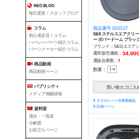
NEO BLOG
毎日更新！スタッフブログ
コラム
商品番号 020327
S&S ステルスエアクリ
初心者必見！コラム
ー ボバードーム ブラッ
ハーレーパーツ紹介コラム
ブランド：
S&S(エスア
パーツメーカー紹介コラム
通常販売価格：
34,90
通販在庫数：
1
商品動画
数量：
商品動画ページ
パブリシティ
メディア掲載情報
ネオガレージ在庫数確認
詳細ページ
資料室
適合・一覧表
分解図
お役立ちページ