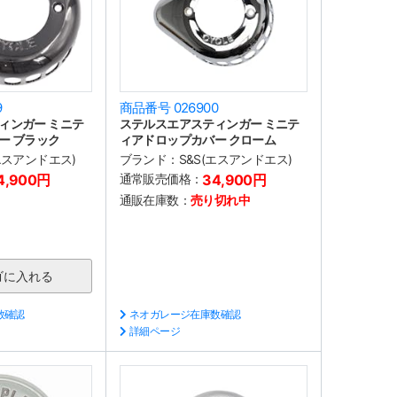
9
商品番号 026900
ィンガー ミニテ
ステルスエアスティンガー ミニテ
ー ブラック
ィアドロップカバー クローム
(エスアンドエス)
ブランド：
S&S(エスアンドエス)
4,900円
通常販売価格：
34,900円
通販在庫数：
売り切れ中
数確認
ネオガレージ在庫数確認
詳細ページ