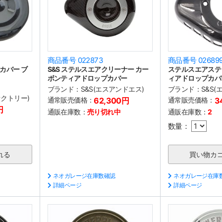
商品番号 022873
商品番号 02689
カバー ブ
S&S ステルスエアクリーナー カー
ステルスエアステ
ボンティアドロップカバー
ィアドロップカバ
ブランド：
S&S(エスアンドエス)
ブランド：
S&S
ファクトリー)
通常販売価格：
62,300円
通常販売価格：
3
円
通販在庫数：
売り切れ中
通販在庫数：
2
数量：
ネオガレージ在庫数確認
ネオガレージ在庫
詳細ページ
詳細ページ