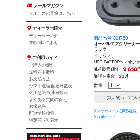
メールマガジン
メルマガの登録はこちら
ディーラー紹介
ディーラー紹介
商品番号 021759
業販問い合わせ
オーバルエアクリーナー
ラック
ブランド：
ご利用ガイド
NEO FACTORY(ネオ
ご購入の流れ
通常販売価格：
9,650
送料＆手数料
通販在庫数：
20
以上
お支払方法
数量：
ヤマト運輸 配達日数表
佐川急便 配達日数表
よくある質問の答え
お振込先
ネオガレージ在庫数確認
配達情報検索
詳細ページ
特定商取引表示