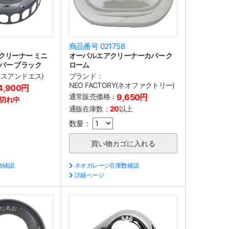
商品番号 021758
クリーナー ミニ
オーバルエアクリーナーカバー ク
バー ブラック
ローム
(エスアンドエス)
ブランド：
NEO FACTORY(ネオファクトリー)
4,900円
通常販売価格：
9,650円
切れ中
通販在庫数：
20
以上
数量：
数確認
ネオガレージ在庫数確認
詳細ページ