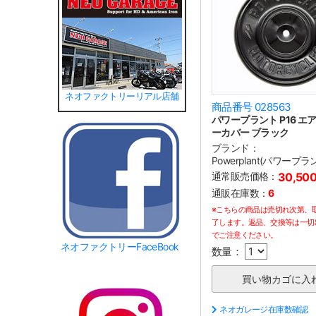
ネオファクトリーリアル店舗
商品番号 028563
パワープラント P16 エ
ーカバー ブラック
ブランド：
Powerplant(パワープラ
通常販売価格：
30,50
通販在庫数：
6
※こちらの商品は売切れ次第、
了します。返品、交換等は一切
でご注意ください。
ネオファクトリーFaceBook
数量：
ネオガレージ在庫数確認