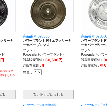
商品番号 028565
商品番号 02856
アクリーナ
パワープラント P16 エアクリーナ
パワープラント P
ーカバー ブロンズ
ーカバー ポリッ
ブランド：
ブランド：
ント)
Powerplant(パワープラント)
Powerplant(パ
0円
通常販売価格：
30,500円
通常販売価格：
3
通販在庫数：
8
通販在庫数：
売り
取り扱いを終
数量：
出来ませんの
ネオガレージ在庫数確認
ネオガレージ在庫