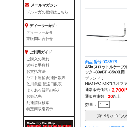
メールマガジン
メルマガの登録はこちら
ディーラー紹介
ディーラー紹介
業販問い合わせ
ご利用ガイド
ご購入の流れ
商品番号 003578
送料＆手数料
45in スロットルケーブル 
お支払方法
ック -89yBT -85yXL用
ヤマト運輸 配達日数表
ブランド：
NEO FACTORY(ネオ
佐川急便 配達日数表
通常販売価格：
2,700
よくある質問の答え
通販在庫数：
20
以上
お振込先
配達情報検索
数量：
特定商取引表示