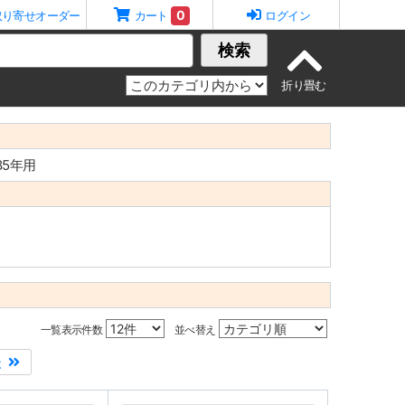
0
取り寄せオーダー
カート
ログイン
検索
-85年用
一覧表示件数
並べ替え
後