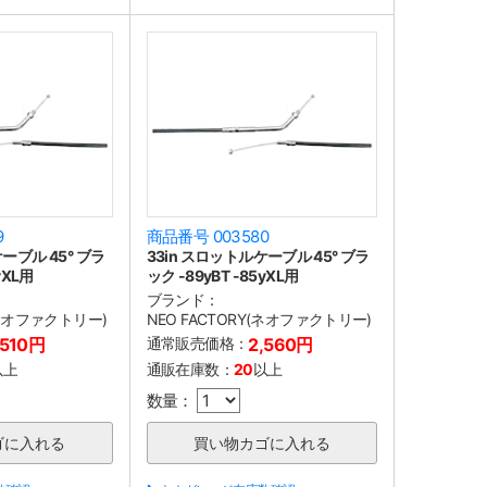
9
商品番号 003580
ーブル 45° ブラ
33in スロットルケーブル 45° ブラ
yXL用
ック -89yBT -85yXL用
ブランド：
(ネオファクトリー)
NEO FACTORY(ネオファクトリー)
,510円
通常販売価格：
2,560円
以上
通販在庫数：
20
以上
数量：