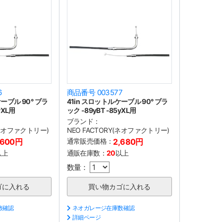
6
商品番号 003577
ーブル 90° ブラ
41in スロットルケーブル 90° ブラ
yXL用
ック -89yBT -85yXL用
ブランド：
(ネオファクトリー)
NEO FACTORY(ネオファクトリー)
,600円
通常販売価格：
2,680円
以上
通販在庫数：
20
以上
数量：
数確認
ネオガレージ在庫数確認
詳細ページ