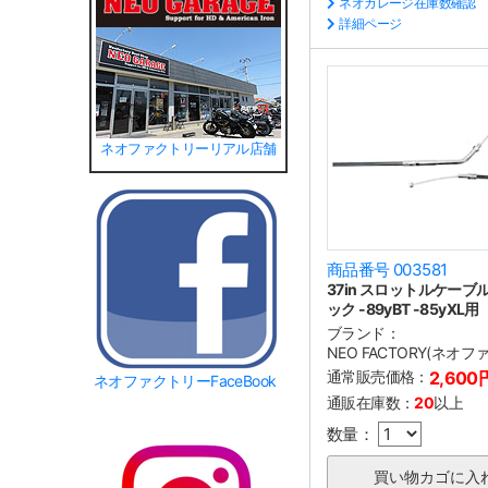
ネオガレージ在庫数確認
詳細ページ
ネオファクトリーリアル店舗
商品番号 003581
37in スロットルケーブル 
ック -89yBT -85yXL用
ブランド：
NEO FACTORY(ネオ
通常販売価格：
2,600
ネオファクトリーFaceBook
通販在庫数：
20
以上
数量：