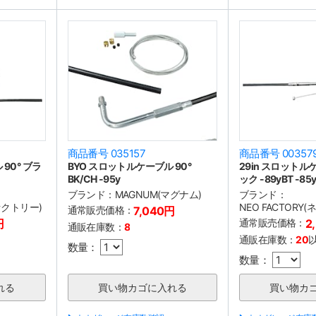
商品番号 035157
商品番号 00357
90° ブラ
BYO スロットルケーブル 90°
29in スロットルケ
BK/CH -95y
ック -89yBT -85
ブランド：
MAGNUM(マグナム)
ブランド：
ファクトリー)
NEO FACTORY
通常販売価格：
7,040円
円
通常販売価格：
2
通販在庫数：
8
通販在庫数：
20
数量：
数量：