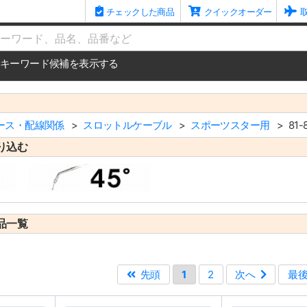
チェックした商品
クイックオーダー
me
キーワード候補を表示する
ース・配線関係
スロットルケーブル
スポーツスター用
81
り込む
品一覧
先頭
1
2
次へ
最