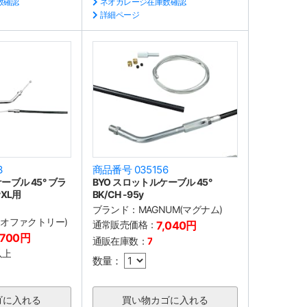
数確認
ネオガレージ在庫数確認
詳細ページ
3
商品番号 035156
ーブル 45° ブラ
BYO スロットルケーブル 45°
yXL用
BK/CH -95y
ブランド：
MAGNUM(マグナム)
(ネオファクトリー)
通常販売価格：
7,040円
,700円
通販在庫数：
7
以上
数量：