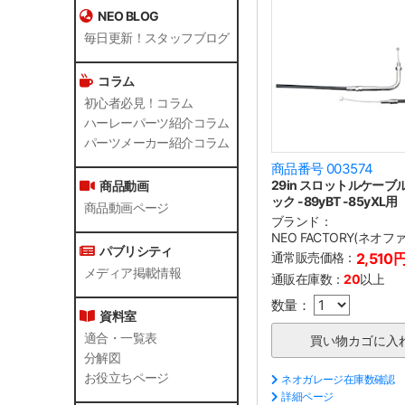
NEO BLOG
毎日更新！スタッフブログ
コラム
初心者必見！コラム
ハーレーパーツ紹介コラム
パーツメーカー紹介コラム
商品番号 003574
29in スロットルケーブル 
商品動画
ック -89yBT -85yXL用
商品動画ページ
ブランド：
NEO FACTORY(ネオ
パブリシティ
通常販売価格：
2,510
メディア掲載情報
通販在庫数：
20
以上
数量：
資料室
適合・一覧表
分解図
お役立ちページ
ネオガレージ在庫数確認
詳細ページ