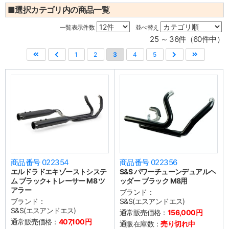
■選択カテゴリ内の商品一覧
一覧表示件数
並べ替え
25 ～ 36件（60件中）
1
2
3
4
5
商品番号 022354
商品番号 022356
エルドラドエキゾーストシステ
S&S パワーチューンデュアルヘ
ム ブラック+トレーサー M8 ツ
ッダー ブラック M8用
アラー
ブランド：
ブランド：
S&S(エスアンドエス)
S&S(エスアンドエス)
通常販売価格：
156,000円
通常販売価格：
407,100円
通販在庫数：
売り切れ中