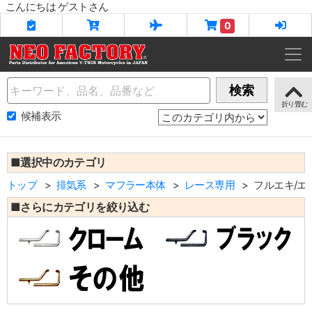
こんにちは ゲストさん
0
Name
検索
候補表示
■選択中のカテゴリ
トップ
排気系
マフラー本体
レース専用
フルエキ/エ
■さらにカテゴリを絞り込む