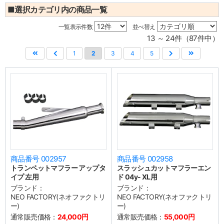
■選択カテゴリ内の商品一覧
一覧表示件数
並べ替え
13 ～ 24件（87件中）
1
2
3
4
5
商品番号 002957
商品番号 002958
トランペットマフラー アップタ
スラッシュカットマフラーエン
イプ 左用
ド 04y- XL用
ブランド：
ブランド：
NEO FACTORY(ネオファクトリ
NEO FACTORY(ネオファクトリ
ー)
ー)
通常販売価格：
24,000円
通常販売価格：
55,000円