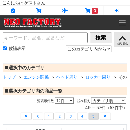
こんにちは ゲストさん
0
Name
検索
候補表示
■選択中のカテゴリ
トップ
エンジン関係
ヘッド周り
ロッカー周り
その
■選択カテゴリ内の商品一覧
一覧表示件数
並べ替え
49 ～ 57件（57件中）
1
2
3
4
5