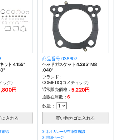
6
商品番号 036607
ト 4.155"
ヘッドガスケット 4.295" M8
30"
.040"
ブランド：
ティック)
COMETIC(コメティック)
1,800円
通常販売価格：
5,220円
通販在庫数：
6
数量：
数確認
ネオガレージ在庫数確認
詳細ページ