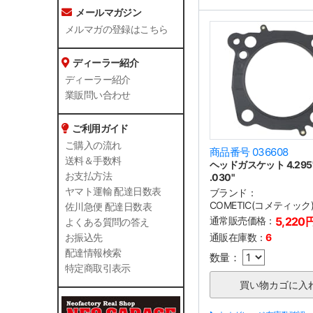
メールマガジン
メルマガの登録はこちら
ディーラー紹介
ディーラー紹介
業販問い合わせ
ご利用ガイド
ご購入の流れ
商品番号 036608
送料＆手数料
ヘッドガスケット 4.295"
お支払方法
.030"
ヤマト運輸 配達日数表
ブランド：
COMETIC(コメティック
佐川急便 配達日数表
通常販売価格：
5,220
よくある質問の答え
通販在庫数：
6
お振込先
配達情報検索
数量：
特定商取引表示