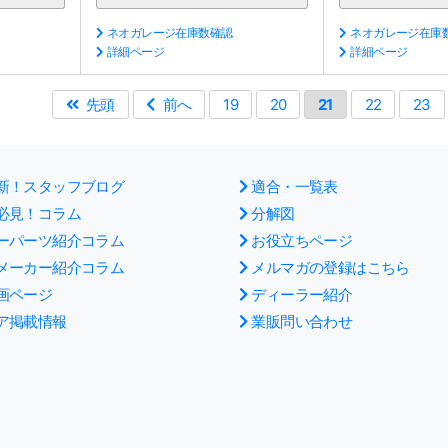
ネオガレージ在庫数確認
ネオガレージ在庫
詳細ページ
詳細ページ
先頭
前へ
19
20
21
22
23
新！スタッフブログ
適合・一覧表
必見！コラム
分解図
ーパーツ紹介コラム
お役立ちページ
メーカー紹介コラム
メルマガの登録はこちら
画ページ
ディーラー紹介
ア掲載情報
業販問い合わせ