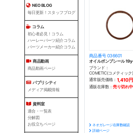
NEO BLOG
毎日更新！スタッフブログ
コラム
初心者必見！コラム
ハーレーパーツ紹介コラム
パーツメーカー紹介コラム
商品番号 036601
オイルポンプシール 19y-
商品動画
ブランド：
商品動画ページ
COMETIC(コメティック
通常販売価格：
1,410
パブリシティ
通販在庫数：
売り切れ中
メディア掲載情報
資料室
適合・一覧表
分解図
お役立ちページ
ネオガレージ在庫数確認
詳細ページ