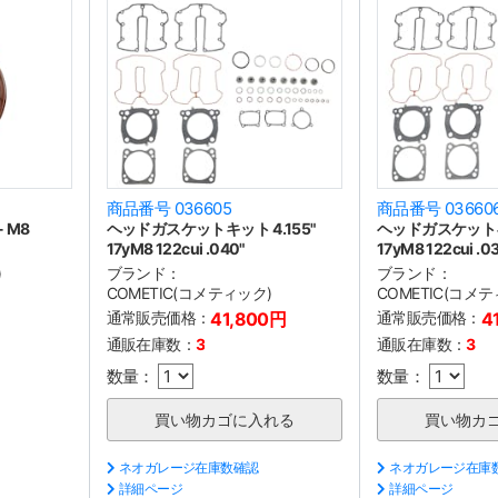
商品番号 036605
商品番号 03660
 M8
ヘッドガスケットキット 4.155"
ヘッドガスケットキッ
17yM8 122cui .040"
17yM8 122cui .0
)
ブランド：
ブランド：
COMETIC(コメティック)
COMETIC(コメ
円
通常販売価格：
41,800円
通常販売価格：
4
通販在庫数：
3
通販在庫数：
3
数量：
数量：
ネオガレージ在庫数確認
ネオガレージ在庫
詳細ページ
詳細ページ