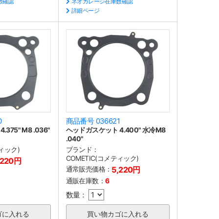
数確認
ネオガレージ在庫数確認
詳細ページ
0
商品番号 036621
75" M8 .036"
ヘッドガスケット 4.400" 水冷M8
.040"
ティック)
ブランド：
COMETIC(コメティック)
,220円
通常販売価格：
5,220円
通販在庫数：
6
数量：