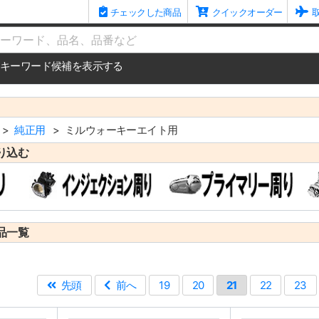
チェックした商品
クイックオーダー
me
キーワード候補を表示する
純正用
ミルウォーキーエイト用
り込む
品一覧
）
先頭
前へ
19
20
21
22
23