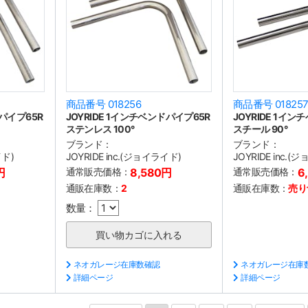
商品番号 018256
商品番号 01825
ドパイプ65R
JOYRIDE 1インチベンドパイプ65R
JOYRIDE 1イ
ステンレス 100°
スチール 90°
ブランド：
ブランド：
イド)
JOYRIDE inc.(ジョイライド)
JOYRIDE inc.
円
通常販売価格：
8,580円
通常販売価格：
6
通販在庫数：
2
通販在庫数：
売り
数量：
ネオガレージ在庫数確認
ネオガレージ在庫
詳細ページ
詳細ページ