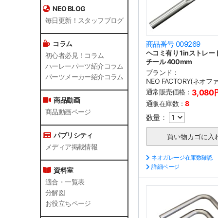
NEO BLOG
毎日更新！スタッフブログ
コラム
商品番号 009269
ヘコミ有り 1inストレー
初心者必見！コラム
チール 400mm
ハーレーパーツ紹介コラム
ブランド：
パーツメーカー紹介コラム
NEO FACTORY(ネオ
通常販売価格：
3,080
商品動画
通販在庫数：
8
商品動画ページ
数量：
パブリシティ
メディア掲載情報
ネオガレージ在庫数確認
詳細ページ
資料室
適合・一覧表
分解図
お役立ちページ