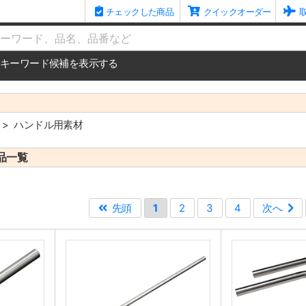
チェックした商品
クイックオーダー
me
キーワード候補を表示する
ハンドル用素材
品一覧
先頭
1
2
3
4
次へ