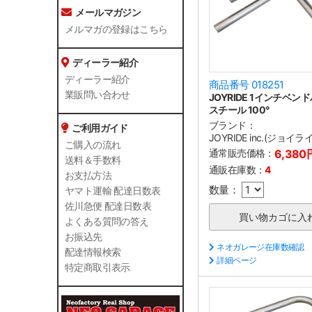
メールマガジン
メルマガの登録はこちら
ディーラー紹介
ディーラー紹介
商品番号 018251
業販問い合わせ
JOYRIDE 1インチベン
スチール 100°
ブランド：
ご利用ガイド
JOYRIDE inc.(ジョイラ
ご購入の流れ
通常販売価格：
6,380
送料＆手数料
通販在庫数：
4
お支払方法
数量：
ヤマト運輸 配達日数表
佐川急便 配達日数表
よくある質問の答え
お振込先
ネオガレージ在庫数確認
配達情報検索
詳細ページ
特定商取引表示