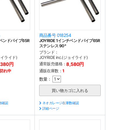
3
商品番号 018254
ンチベンドパイプ65R
JOYRIDE 1インチベンドパイプ65R
ステンレス 90°
ブランド：
(ジョイライド)
JOYRIDE inc.(ジョイライド)
,380円
通常販売価格：
8,580円
切れ中
通販在庫数：
1
数量：
数確認
ネオガレージ在庫数確認
詳細ページ