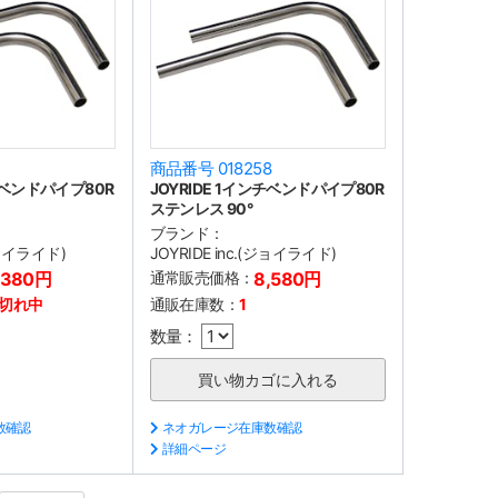
7
商品番号 018258
ンチベンドパイプ80R
JOYRIDE 1インチベンドパイプ80R
ステンレス 90°
ブランド：
(ジョイライド)
JOYRIDE inc.(ジョイライド)
,380円
通常販売価格：
8,580円
切れ中
通販在庫数：
1
数量：
数確認
ネオガレージ在庫数確認
詳細ページ