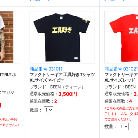
商品番号 031011
商品番号 031021
RLT ホ
ファクトリーギア 工具好きTシャツ
ファクトリーギア
XLサイズ ネイビー
XLサイズ レッド
ブランド：
DEEN（ディーン）
ブランド：
DEE
イスマガジ
通常販売価格：
3,500円
通常販売価格：
3
通販在庫数：
2
通販在庫数：
4
円
※こちらの商品は売切
数量：
了します。返品、交換
取り扱いを終
でご注意ください。
出来ませんの
数量：