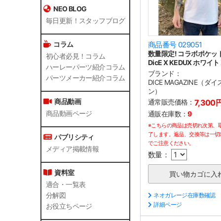
NEO BLOG
毎日更新！スタッフブログ
コラム
商品番号 029051
数量限定! コラボポケッ
初心者必見！コラム
DicE X KEDUX ホワイト 
ハーレーパーツ紹介コラム
ブランド：
パーツメーカー紹介コラム
DICE MAGAZINE（ダ
ン）
商品動画
通常販売価格：
7,300
商品動画ページ
通販在庫数：
9
※こちらの商品は売切れ次第、
了します。返品、交換等は一切
パブリシティ
でご注意ください。
メディア掲載情報
数量：
資料室
適合・一覧表
分解図
ネオガレージ在庫数確認
詳細ページ
お役立ちページ