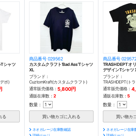
商品番号 029562
商品番号 02957
ナルTシャツ
カスタムクラフト‘Bad Ass’Tシャツ
TRASH DEPT
XL
デザインTシャツ X
ブランド：
ブランド：
ュデポ)
CuztomKraft(カスタムクラフト)
TRASHDEPT(
円
通常販売価格：
5,800円
通常販売価格：
4
通販在庫数：
2
通販在庫数：
5
数量：
数量：
ネオガレージ在庫数確認
ネオガレージ在庫
詳細ページ
詳細ページ