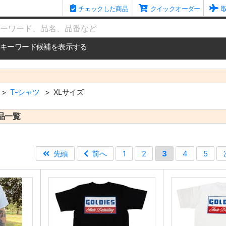
チェックした商品
クイックオーダー
me
キーワード候補を表示する
T-シャツ
XLサイズ
品一覧
先頭
前へ
1
2
3
4
5