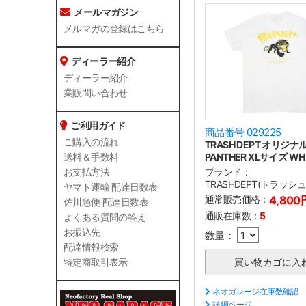
メールマガジン
メルマガの登録はこちら
ディーラー紹介
ディーラー紹介
業販問い合わせ
ご利用ガイド
商品番号 029225
ご購入の流れ
TRASH DEPT オリジ
PANTHER XLサイズ WH
送料＆手数料
ブランド：
お支払方法
TRASHDEPT(トラッシ
ヤマト運輸 配達日数表
通常販売価格：
4,800
佐川急便 配達日数表
通販在庫数：
5
よくある質問の答え
お振込先
数量：
配達情報検索
特定商取引表示
ネオガレージ在庫数確認
詳細ページ