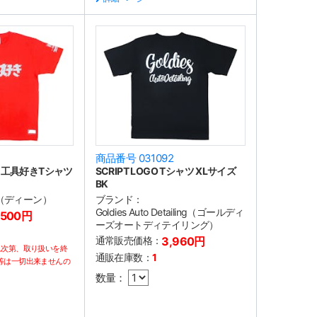
商品番号 031092
 工具好きTシャツ
SCRIPT LOGO Tシャツ XLサイズ
BK
N（ディーン）
ブランド：
Goldies Auto Detailing（ゴールディ
,500円
ーズオートディテイリング）
通常販売価格：
3,960円
れ次第、取り扱いを終
通販在庫数：
1
等は一切出来ませんの
数量：