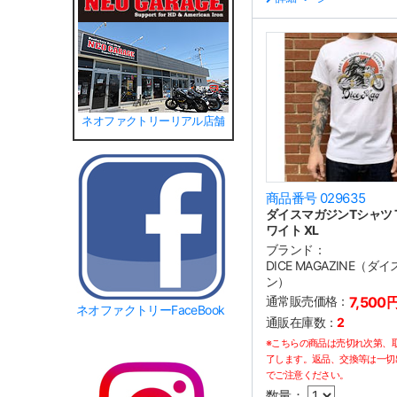
ネオファクトリーリアル店舗
商品番号 029635
ダイスマガジンTシャツ TT
ワイト XL
ブランド：
DICE MAGAZINE（ダ
ン）
通常販売価格：
7,500
ネオファクトリーFaceBook
通販在庫数：
2
※こちらの商品は売切れ次第、
了します。返品、交換等は一切
でご注意ください。
数量：