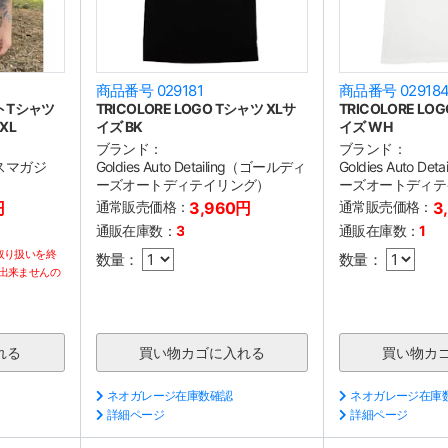
商品番号 029181
商品番号 02918
トTシャツ
TRICOLORE LOGO Tシャツ XLサ
TRICOLORE LO
XL
イズ BK
イズ WH
ブランド：
ブランド：
イスマガジ
Goldies Auto Detailing（ゴールディ
Goldies Auto D
ーズオートディテイリング）
ーズオートディテ
円
通常販売価格：
3,960円
通常販売価格：
3
通販在庫数：
3
通販在庫数：
1
取り扱いを終
数量：
数量：
出来ませんの
ネオガレージ在庫数確認
ネオガレージ在庫
詳細ページ
詳細ページ