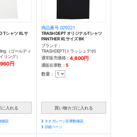
4
商品番号 029221
GO Tシャツ XLサ
TRASH DEPT オリジナルTシャツ
PANTHER XLサイズ BK
ブランド：
etailing（ゴールディ
TRASHDEPT(トラッシュデポ)
イリング）
通常販売価格：
4,800円
,960円
通販在庫数：
5
数量：
数確認
ネオガレージ在庫数確認
詳細ページ