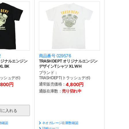
2
商品番号 029576
 オリジナルエンジン
TRASH DEPT オリジナルエンジン
L BK
デザインTシャツ XL WH
ブランド：
トラッシュデポ)
TRASHDEPT(トラッシュデポ)
,800円
通常販売価格：
4,800円
通販在庫数：
売り切れ中
数確認
ネオガレージ在庫数確認
詳細ページ