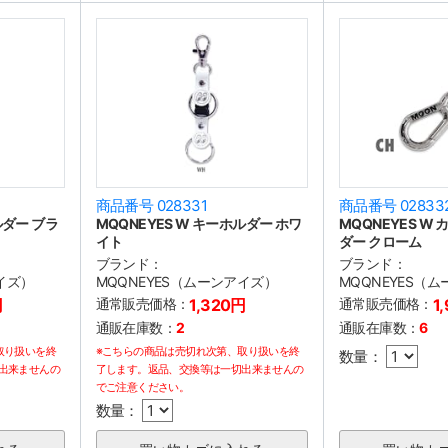
商品番号 028331
商品番号 02833
ルダー ブラ
MQQNEYES W キーホルダー ホワ
MQQNEYES W
イト
ダー クローム
ブランド：
ブランド：
イズ）
MQQNEYES（ムーンアイズ）
MQQNEYES（
円
通常販売価格：
1,320円
通常販売価格：
1
通販在庫数：
2
通販在庫数：
6
取り扱いを終
※こちらの商品は売切れ次第、取り扱いを終
数量：
出来ませんの
了します。返品、交換等は一切出来ませんの
でご注意ください。
数量：