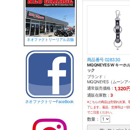
ネオファクトリーリアル店舗
商品番号 028330
MQQNEYES W キーホ
ック
ブランド：
MQQNEYES（ムーンア
通常販売価格：
1,320
通販在庫数：
3
ネオファクトリーFaceBook
※こちらの商品は売切れ次第、
了します。返品、交換等は一切
でご注意ください。
数量：