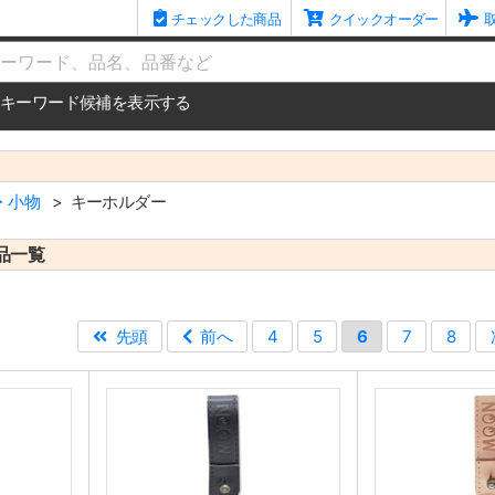
チェックした商品
クイックオーダー
me
キーワード候補を表示する
・小物
キーホルダー
品一覧
先頭
前へ
4
5
6
7
8