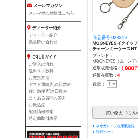
メールマガジン
メルマガの登録はこちら
ディーラー紹介
ディーラー紹介
商品番号 028323
業販問い合わせ
MQQNEYES イクイッ
チェーン キーケース NT
ブランド：
ご利用ガイド
MQQNEYES（ムーンア
ご購入の流れ
通常販売価格：
1,980
送料＆手数料
通販在庫数：
4
お支払方法
数量：
ヤマト運輸 配達日数表
佐川急便 配達日数表
よくある質問の答え
お振込先
配達情報検索
特定商取引表示
ネオガレージ在庫数確認
詳細ページ