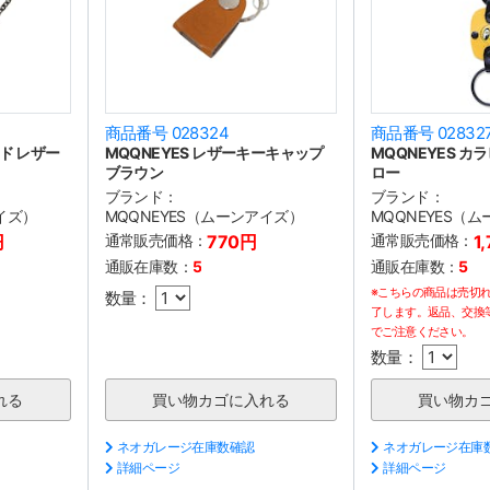
商品番号 028324
商品番号 02832
プド レザー
MQQNEYES レザーキーキャップ
MQQNEYES カ
ブラウン
ロー
ブランド：
ブランド：
イズ）
MQQNEYES（ムーンアイズ）
MQQNEYES（
円
通常販売価格：
770円
通常販売価格：
1
通販在庫数：
5
通販在庫数：
5
※こちらの商品は売切
数量：
了します。返品、交換
でご注意ください。
数量：
ネオガレージ在庫数確認
ネオガレージ在庫
詳細ページ
詳細ページ