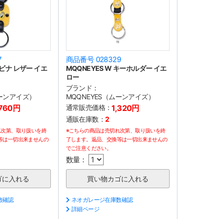
7
商品番号 028329
ラビナ レザー イエ
MQQNEYES W キーホルダー イエ
ロー
ブランド：
ムーンアイズ）
MQQNEYES（ムーンアイズ）
,760円
通常販売価格：
1,320円
通販在庫数：
2
れ次第、取り扱いを終
※こちらの商品は売切れ次第、取り扱いを終
等は一切出来ませんの
了します。返品、交換等は一切出来ませんの
でご注意ください。
数量：
数確認
ネオガレージ在庫数確認
詳細ページ