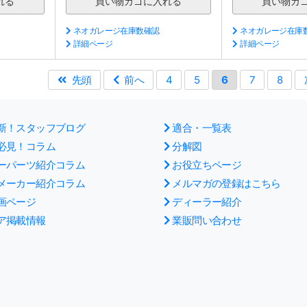
ネオガレージ在庫数確認
ネオガレージ在庫
詳細ページ
詳細ページ
先頭
前へ
4
5
6
7
8
新！スタッフブログ
適合・一覧表
必見！コラム
分解図
ーパーツ紹介コラム
お役立ちページ
メーカー紹介コラム
メルマガの登録はこちら
画ページ
ディーラー紹介
ア掲載情報
業販問い合わせ