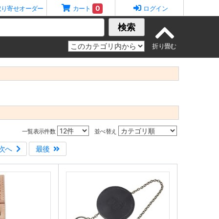
0
取り寄せオーダー
カート
ログイン
検索
一覧表示件数
並べ替え
次へ
最後