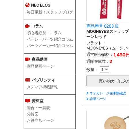
NEO BLOG
毎日更新！スタッフブログ
コラム
商品番号 028319
MQQNEYES ストラッ
初心者必見！コラム
ーン レッド
ハーレーパーツ紹介コラム
ブランド：
パーツメーカー紹介コラム
MQQNEYES（ムーンア
通常販売価格：
1,490
商品動画
通販在庫数：
3
商品動画ページ
数量：
パブリシティ
メディア掲載情報
ネオガレージ在庫数確認
詳細ページ
資料室
適合・一覧表
分解図
お役立ちページ