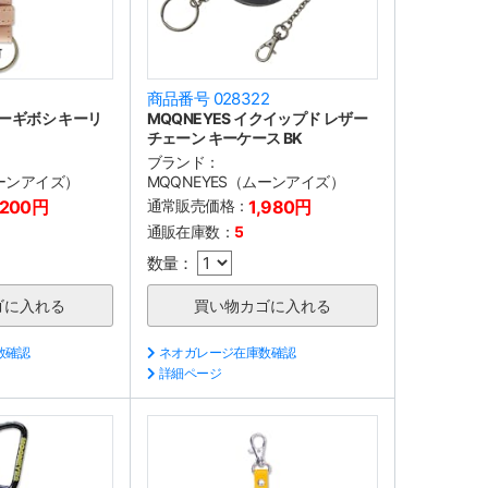
1
商品番号 028322
ザーギボシ キーリ
MQQNEYES イクイップド レザー
チェーン キーケース BK
ブランド：
ムーンアイズ）
MQQNEYES（ムーンアイズ）
,200円
通常販売価格：
1,980円
通販在庫数：
5
数量：
数確認
ネオガレージ在庫数確認
詳細ページ