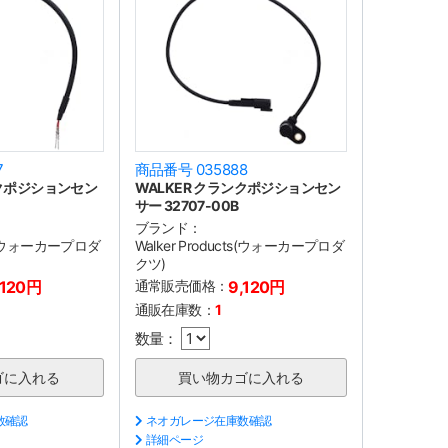
7
商品番号 035888
ンクポジションセン
WALKER クランクポジションセン
サー 32707-00B
ブランド：
cts(ウォーカープロダ
Walker Products(ウォーカープロダ
クツ)
,120円
通常販売価格：
9,120円
通販在庫数：
1
数量：
数確認
ネオガレージ在庫数確認
詳細ページ