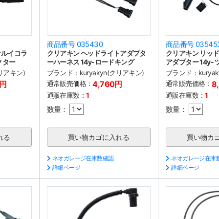
商品番号 035430
商品番号 03545
ナルイコラ
クリアキン ヘッドライトアダプタ
クリアキン リッ
ネクター
ーハーネス 14y-ロードキング
アダプター 14y-
クリアキン)
ブランド：
kuryakyn(クリアキン)
ブランド：
kury
0円
通常販売価格：
4,760円
通常販売価格：
8
通販在庫数：
1
通販在庫数：
1
数量：
数量：
ネオガレージ在庫数確認
ネオガレージ在庫
詳細ページ
詳細ページ