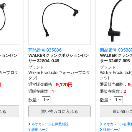
商品番号 035886
商品番号 03588
ジションセン
WALKER クランクポジションセン
WALKER クラ
サー 32804-04B
サー 32497-99B
ブランド：
ブランド：
ウォーカープロダ
Walker Products(ウォーカープロダ
Walker Produ
クツ)
クツ)
円
通常販売価格：
9,120円
通常販売価格：
9
通販在庫数：
1
通販在庫数：
2
数量：
数量：
ネオガレージ在庫数確認
ネオガレージ在庫
詳細ページ
詳細ページ