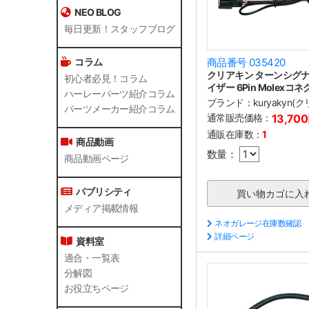
NEO BLOG
毎日更新！スタッフブログ
コラム
商品番号 035420
クリアキン ターンシグ
初心者必見！コラム
イザー 6Pin Molexコ
ハーレーパーツ紹介コラム
ブランド：
kuryakyn(
パーツメーカー紹介コラム
通常販売価格：
13,70
通販在庫数：
1
商品動画
数量：
商品動画ページ
パブリシティ
メディア掲載情報
ネオガレージ在庫数確認
詳細ページ
資料室
適合・一覧表
分解図
お役立ちページ