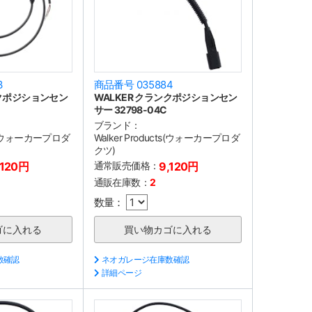
3
商品番号 035884
ンクポジションセン
WALKER クランクポジションセン
サー 32798-04C
ブランド：
cts(ウォーカープロダ
Walker Products(ウォーカープロダ
クツ)
,120円
通常販売価格：
9,120円
通販在庫数：
2
数量：
数確認
ネオガレージ在庫数確認
詳細ページ