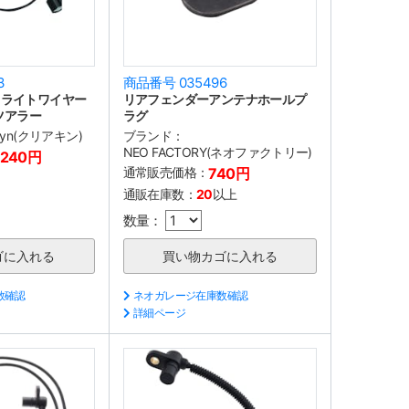
3
商品番号 035496
ドライトワイヤー
リアフェンダーアンテナホールプ
 ツアラー
ラグ
akyn(クリアキン)
ブランド：
NEO FACTORY(ネオファクトリー)
,240円
通常販売価格：
740円
通販在庫数：
20
以上
数量：
数確認
ネオガレージ在庫数確認
詳細ページ