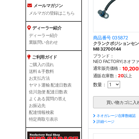
メールマガジン
メルマガの登録はこちら
ディーラー紹介
ディーラー紹介
商品番号 035872
業販問い合わせ
クランクポジションセンサ
M8 32700144
ブランド：
ご利用ガイド
NEO FACTORY(ネオ
ご購入の流れ
通常販売価格：
10,20
送料＆手数料
通販在庫数：
20
以上
お支払方法
数量：
ヤマト運輸 配達日数表
佐川急便 配達日数表
よくある質問の答え
お振込先
配達情報検索
ネオガレージ在庫数確認
特定商取引表示
詳細ページ