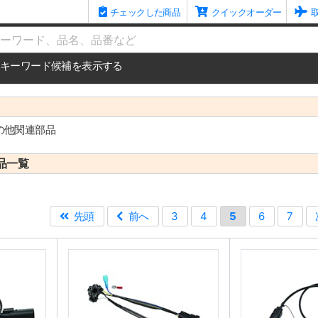
チェックした商品
クイックオーダー
me
キーワード候補を表示する
の他関連部品
品一覧
先頭
前へ
3
4
5
6
7