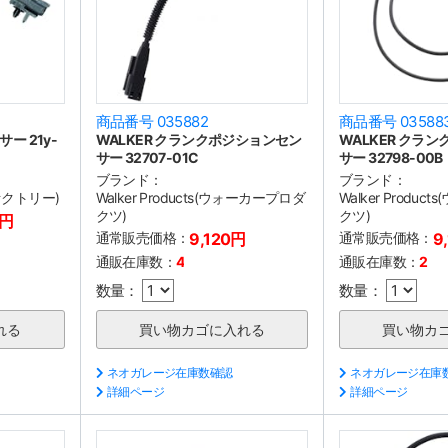
商品番号 035882
商品番号 03588
ー 21y-
WALKER クランクポジションセン
WALKER クラ
サー 32707-01C
サー 32798-00B
ブランド：
ブランド：
ファクトリー)
Walker Products(ウォーカープロダ
Walker Produ
クツ)
クツ)
0円
通常販売価格：
9,120円
通常販売価格：
9
通販在庫数：
4
通販在庫数：
2
数量：
数量：
ネオガレージ在庫数確認
ネオガレージ在庫
詳細ページ
詳細ページ